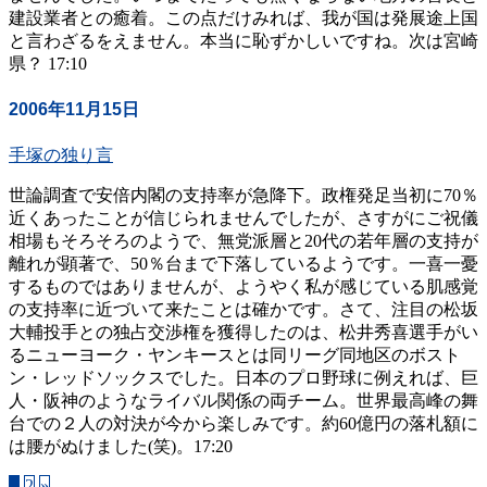
建設業者との癒着。この点だけみれば、我が国は発展途上国
と言わざるをえません。本当に恥ずかしいですね。次は宮崎
県？ 17:10
2006年11月15日
手塚の独り言
世論調査で安倍内閣の支持率が急降下。政権発足当初に70％
近くあったことが信じられませんでしたが、さすがにご祝儀
相場もそろそろのようで、無党派層と20代の若年層の支持が
離れが顕著で、50％台まで下落しているようです。一喜一憂
するものではありませんが、ようやく私が感じている肌感覚
の支持率に近づいて来たことは確かです。さて、注目の松坂
大輔投手との独占交渉権を獲得したのは、松井秀喜選手がい
るニューヨーク・ヤンキースとは同リーグ同地区のボスト
ン・レッドソックスでした。日本のプロ野球に例えれば、巨
人・阪神のようなライバル関係の両チーム。世界最高峰の舞
台での２人の対決が今から楽しみです。約60億円の落札額に
は腰がぬけました(笑)。17:20
1
2
»