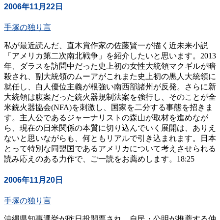
2006年11月22日
手塚の独り言
私が最近読んだ、直木賞作家の佐藤賢一が描く近未来小説
「アメリカ第二次南北戦争」を紹介したいと思います。2013
年、ダラスを訪問中だった史上初の女性大統領マクギルが暗
殺され、副大統領のムーアがこれまた史上初の黒人大統領に
就任し、白人優位主義が根強い南西部諸州が反発。さらに新
大統領は腹案だった銃火器規制法案を強行し、そのことが全
米銃火器協会(NFA)を刺激し、国家を二分する事態を招きま
す。主人公であるジャーナリストの森山が取材を進めなが
ら、現在の日米関係の本質に切り込んでいく展開は、ありえ
ないと思いながらも、何ともリアルで引き込まれます。日本
とって特別な同盟国であるアメリカについて考えさせられる
読み応えのある力作で、ご一読をお薦めします。18:25
2006年11月20日
手塚の独り言
沖縄県知事選挙が昨日投開票され、自民・公明が推薦する仲