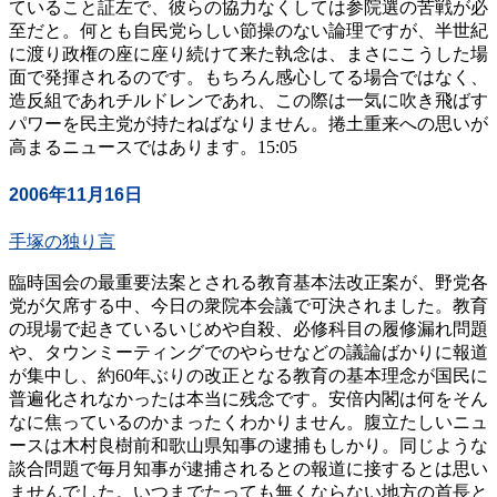
ていること証左で、彼らの協力なくしては参院選の苦戦が必
至だと。何とも自民党らしい節操のない論理ですが、半世紀
に渡り政権の座に座り続けて来た執念は、まさにこうした場
面で発揮されるのです。もちろん感心してる場合ではなく、
造反組であれチルドレンであれ、この際は一気に吹き飛ばす
パワーを民主党が持たねばなりません。捲土重来への思いが
高まるニュースではあります。15:05
2006年11月16日
手塚の独り言
臨時国会の最重要法案とされる教育基本法改正案が、野党各
党が欠席する中、今日の衆院本会議で可決されました。教育
の現場で起きているいじめや自殺、必修科目の履修漏れ問題
や、タウンミーティングでのやらせなどの議論ばかりに報道
が集中し、約60年ぶりの改正となる教育の基本理念が国民に
普遍化されなかったは本当に残念です。安倍内閣は何をそん
なに焦っているのかまったくわかりません。腹立たしいニュ
ースは木村良樹前和歌山県知事の逮捕もしかり。同じような
談合問題で毎月知事が逮捕されるとの報道に接するとは思い
ませんでした。いつまでたっても無くならない地方の首長と