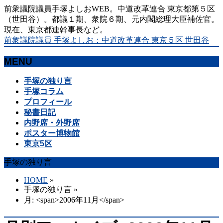
前衆議院議員手塚よしおWEB。中道改革連合 東京都第５区
（世田谷）。都議１期、衆院６期、元内閣総理大臣補佐官。
現在、東京都連幹事長など。
前衆議院議員 手塚よしお：中道改革連合 東京５区 世田谷
MENU
メ
手塚の独り言
ニ
手塚コラム
ュ
プロフィール
ー
秘書日記
を
内野席・外野席
飛
ポスター博物館
ば
東京5区
す
手塚の独り言
HOME
»
手塚の独り言
»
月: <span>2006年11月</span>