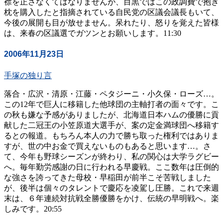
襟を正さなくてはなりませんが、目黒ではこの政調費で抱き
枕を購入したと指摘されている自民党の区議会議長もいて、
今後の展開も目が放せません。呆れたり、怒りを覚えた皆様
は、来春の区議選でガツンとお願いします。11:30
2006年11月23日
手塚の独り言
落合・広沢・清原・江藤・ペタジーニ・小久保・ローズ…。
この12年で巨人に移籍した他球団の主軸打者の面々です。こ
の秋も嫌な予感がありましたが、北海道日本ハムの優勝に貢
献した二冠王の小笠原道大選手が、案の定金満球団へ移籍す
るとの報道。もちろん本人の力で勝ち取った権利ではありま
すが、世の中お金で買えないものもあると思います…。さ
て、今年も野球シーズンが終わり、私の関心は大学ラグビー
へ。毎年勤労感謝の日に行われる早慶戦。ここ数年は圧倒的
な強さを誇ってきた母校・早稲田が前半こそ苦戦しました
が、後半は個々のタレントで慶応を凌駕し圧勝。これで来週
末は、６年連続対抗戦全勝優勝をかけ、伝統の早明戦へ。楽
しみです。20:55