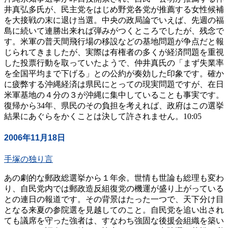
井真弘多氏が、民主党をはじめ野党各党が推薦する女性候補
を大接戦の末に退け当選。中央の政局論でいえば、先週の福
島に続いて連勝出来れば弾みがつくところでしたが、残念で
す。米軍の普天間飛行場の移設などの基地問題が争点だと報
じられてきましたが、実際は有権者の多くが経済問題を重視
した投票行動を取っていたようで、仲井真氏の「まず失業率
を全国平均まで下げる」との公約が奏効した印象です。確か
に疲弊する沖縄経済は県民にとっての現実問題ですが、在日
米軍基地の４分の３が沖縄に集中していることも事実です。
復帰から34年、県民のその負担を考えれば、政府はこの選挙
結果にあぐらをかくことは決して許されません。10:05
2006年11月18日
手塚の独り言
あの劇的な郵政総選挙から１年余。世情も世論も総理も変わ
り、自民党内では郵政造反組復党の機運が盛り上がっている
との連日の報道です。その背景はたった一つで、天下分け目
となる来夏の参院選を見越してのこと。自民党を追い出され
ても議席を守った強者は、すなわち強固な後援会組織を築い