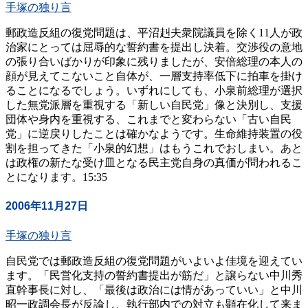
手塚の独り言
郵政造反組の復党問題は、平沼赳夫衆院議員を除く11人が政
治家にとっては屈辱的な誓約書を提出し決着。交渉役の意地
の張り合いばかりが印象に残りましたが、安倍総理の本人の
顔が見えてこないこと自体が、一層支持率低下に拍車を掛け
ることになるでしょう。いずれにしても、小泉前総理が選択
した無党派層を重視する「新しい自民党」像と決別し、支援
団体や身内を重視する、これまでと変わらない「古い自民
党」に逆戻りしたことは確かなようです。生命維持装置の役
割を担ってきた「小泉的幻想」はもうこれでおしまい。あと
は政権の新たな受け皿となる民主党自身の真価が問われるこ
とになります。15:35
2006年11月27日
手塚の独り言
自民党では郵政造反組の復党問題がいよいよ佳境を迎えてい
ます。「民営化支持の誓約書提出が筋だ」と譲らない中川秀
直幹事長に対し、「最後は政治には情があっていい」と中川
昭一政調会長が反論し、執行部内での対立も顕在化して来ま