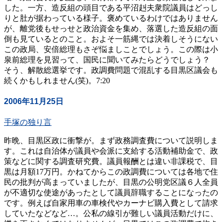
した。一方、造反組の頭目である平沼赳夫衆院議員はどっし
りと肚が据わっている様子。褒めているわけではありません
が、離党後もせっせと政治資金を集め、落選した造反組の面
倒も見ているとのこと。およそ一筋縄では決着しそうにない
この政局、安倍総理もさぞ悩ましことでしょう。この際は小
泉前総理を見習って、国民に聞いてみたらどうでしょう？
そう、解散総選挙です。政調費問題で混乱する目黒区議会も
続くかもしれません(笑)。7:20
2006年11月25日
手塚の独り言
昨晩、目黒区政に衝撃が。まず政務調査費について説明しま
す。これは自治体が議員や会派に支給する活動補助金で、政
策などに関する調査研究費。議員報酬とは違い非課税で、目
黒は月額17万円。かねてからこの政調費については各地で住
民の批判が高まっていましたが、目黒の公明党区議６人全員
が不適切な使途があったとして議員辞職することになったの
です。例えば自家用車の車検代やカーナビ購入費として請求
していたなどなど…。公私の線引が難しい議員活動だけに、