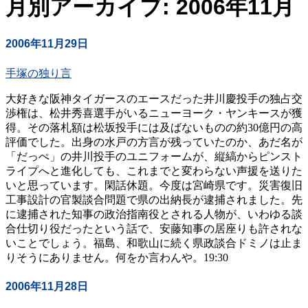
月別アーカイブ: 2006年11月
2006年11月29日
手塚の独り言
大好きな阪神タイガースのエースだった井川慶投手の独占交
渉権は、松井秀喜選手がいるニューヨーク・ヤンキースが獲
得。その落札額は松坂投手には及ばないものの約30億円の高
評価でした。出身の水戸の方言が残っていたのか、あだ名が
「だっぺ」の井川投手のユニフォームが、縦縞からピンスト
ライプへと進化しても、これまでと変わらない声援を送りた
いと思っています。閑話休題。今度は宮崎県です。災害復旧
工事設計の官製談合問題で県の出納長が逮捕されました。先
に逮捕された知事の政治指南役とされる人物が、いわゆる談
合仕切り役だったという話で、安藤知事の居座りも許されな
いことでしょう。福島、和歌山に続く県政談合ドミノは止ま
りそうにありません。何をか言わんや。19:30
2006年11月28日