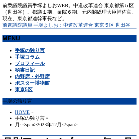
前衆議院議員手塚よしおWEB。中道改革連合 東京都第５区
（世田谷）。都議１期、衆院６期、元内閣総理大臣補佐官。
現在、東京都連幹事長など。
前衆議院議員 手塚よしお：中道改革連合 東京５区 世田谷
MENU
メ
手塚の独り言
ニ
手塚コラム
ュ
プロフィール
ー
秘書日記
を
内野席・外野席
飛
ポスター博物館
ば
東京5区
す
手塚の独り言
HOME
»
手塚の独り言
»
月: <span>2023年12月</span>