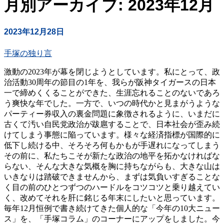
月別アーカイブ: 2023年12月
2023年12月28日
手塚の独り言
激動の2023年が幕を閉じようとしています。私にとって、政
治活動30周年の節目の1年を、我らが阪神タイガースの日本
一で締めくくることができた、生涯忘れることのないであろ
う爽快な年でした。一方で、いつの時代かと見まがうような
パーティー券収入の裏金問題に象徴されるように、いまだに
古くて汚い自民党政治が跋扈することで、日本社会が歪み続
けてしまう事態に陥っています。様々な経済指標が国際的に
低下し続ける中、そろそろ何もかもが手遅れになってしまう
その前に、私たちこそが新たな政治の地平を拓かなければな
らない、そんな大きな気概を胸に持ちながらも、大きな山は
いきなりは踏破できませんから、まずは気負いすぎることな
く目の前のひとつずつのハードルをコツコツと乗り越えてい
く、改めてそれを肝に銘じる年末にしたいと思っています。
毎年12月恒例で書き続けてきた個人的な「今年の10大ニュー
ス」を、「手塚コラム」のコーナーにアップをしました。今