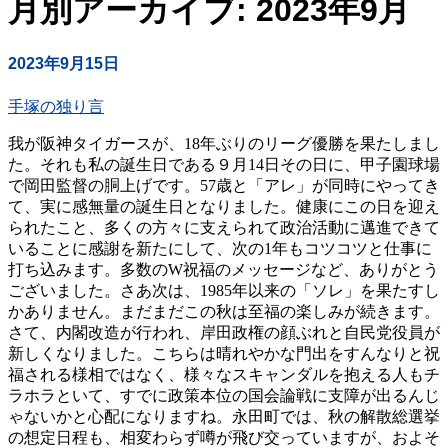
月別アーカイブ: 2023年9月
2023年9月15日
手塚の独り言
我が阪神タイガースが、18年ぶりのリーグ優勝を果たしまし
た。それも私の誕生日である９月14日その日に、甲子園球場
で岡田監督の胴上げです。57歳と「アレ」が同時にやってき
て、実に感無量の誕生日となりました。健康にこの日を迎え
られたこと、多くの方々に支えられて政治活動に邁進できて
いることに感謝を新たにして、次の1年もコツコツと仕事に
打ち込みます。多数のW祝福のメッセージなど、ありがとう
ございました。さあ次は、1985年以来の「ソレ」を果たすし
かありません。まだまだこの秋は至福の楽しみが続きます。
さて、内閣改造が行われ、岸田政権の顔ぶれと自民党役員が
新しくなりました。こちらは晴れやかな門出をすんなりと祝
福される様相ではなく、様々なスキャンダルを抱える人もチ
ラホラといて、すでに政策本位の国会論戦に支障が出るんじ
ゃないかと心配になりますね。永田町では、秋の解散総選挙
の想定日程も、相変わらず噂が飛び交っていますが、およそ