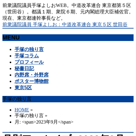
前衆議院議員手塚よしおWEB。中道改革連合 東京都第５区
（世田谷）。都議１期、衆院６期、元内閣総理大臣補佐官。
現在、東京都連幹事長など。
前衆議院議員 手塚よしお：中道改革連合 東京５区 世田谷
MENU
メ
手塚の独り言
ニ
手塚コラム
ュ
プロフィール
ー
秘書日記
を
内野席・外野席
飛
ポスター博物館
ば
東京5区
す
手塚の独り言
HOME
»
手塚の独り言
»
月: <span>2023年9月</span>