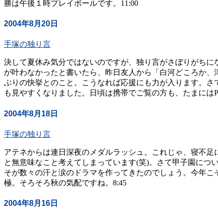
勝は午後１時プレイボールです。11:00
2004年8月20日
手塚の独り言
決して夏休み気分ではないのですが、独り言がさぼりがちに
が叶わなかったと書いたら、昨日友人から「白河どころか、
ぶりの快挙とのこと。こうなれば応援にも力が入ります。さ
も見やすくなりました。日頃は携帯でご覧の方も、たまにはPC
2004年8月18日
手塚の独り言
アテネからは連日深夜のメダルラッシュ。これじゃ、寝不足
と無意味なこと考えてしまっています(笑)。さて甲子園に
そが数々の汗と涙のドラマを作ってきたのでしょう。今年こ
極。そろそろ秋の気配ですね。8:45
2004年8月16日