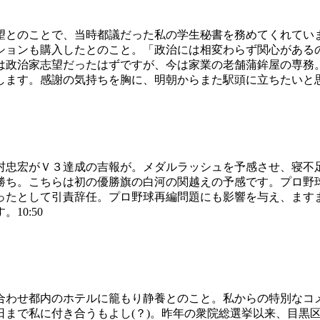
望とのことで、当時都議だった私の学生秘書を務めてくれてい
ションも購入したとのこと。「政治には相変わらず関心がある
は政治家志望だったはずですが、今は家業の老舗蒲鉾屋の専務
ます。感謝の気持ちを胸に、明朝からまた駅頭に立ちたいと思い
村忠宏がＶ３達成の吉報が。メダルラッシュを予感させ、寝不
勝ち。こちらは初の優勝旗の白河の関越えの予感です。プロ野
ったとして引責辞任。プロ野球再編問題にも影響を与え、ます
10:50
合わせ都内のホテルに籠もり静養とのこと。私からの特別なコ
日まで私に付き合うもよし(？)。昨年の衆院総選挙以来、目黒