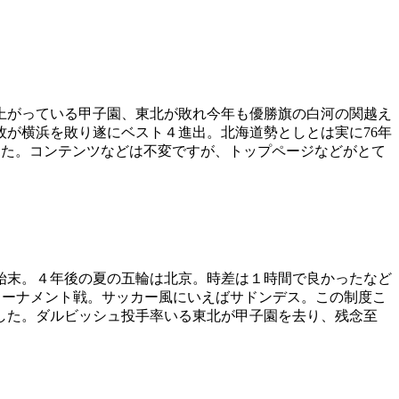
上がっている甲子園、東北が敗れ今年も優勝旗の白河の関越え
が横浜を敗り遂にベスト４進出。北海道勢としとは実に76年
した。コンテンツなどは不変ですが、トップページなどがとて
始末。４年後の夏の五輪は北京。時差は１時間で良かったなど
トーナメント戦。サッカー風にいえばサドンデス。この制度こ
した。ダルビッシュ投手率いる東北が甲子園を去り、残念至