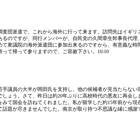
調査団派遣で、これから海外に行って来ます。訪問先はイギリ
あるのですが、同行メンバーが、自民党の久間章生幹事長代理
て衆議院の海外派遣団に参加出来るのですから、有意義な時間
て帰って参りますので、ご容赦下さい。10:10
若手議員の大半が岡田氏を支持し、他の候補者が見当たらない
しょう。さて、昨日は約20年ぶりに高校時代の悪友に再会しま
をみて国会を訪ねてくれました。私が留学した約15年前から現
話題が尽きませんでした。南京が取り持つ不思議な縁に感謝です。