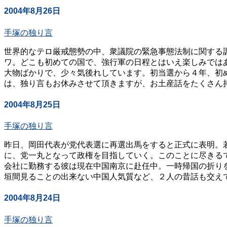
2004年8月26日
手塚の独り言
世界的なテロ厳戒態勢の中、衆議院の緊急事態法制に関する
ワ。どこも初めての国で、強行軍の日程とはいえ楽しみでは
大物ばかりで、少々気後れしています。初当選から４年、初め
は、独り言もお休みさせて頂きますが、お土産話をたくさん持っ
2004年8月25日
手塚の独り言
昨日、岡田代表が党代表選に再選出馬をすると正式に表明。
に、党一丸となって政権を目指していく。このことに尽きるで
会社に勤務する彼は現在中国南京に赴任中。一時帰国の折り
垣間見ることの出来ない中国人気質など、２人の昔話も交えて
2004年8月24日
手塚の独り言