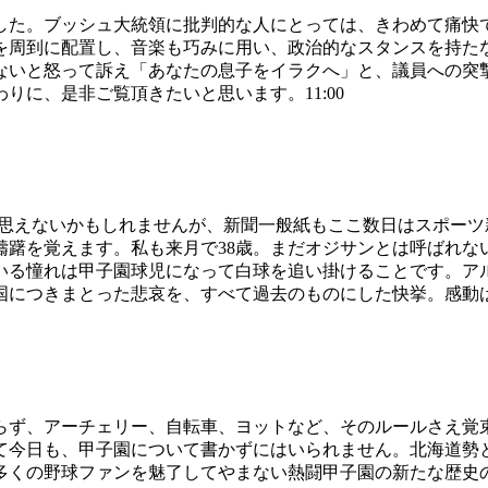
した。ブッシュ大統領に批判的な人にとっては、きわめて痛快
を周到に配置し、音楽も巧みに用い、政治的なスタンスを持た
ないと怒って訴え「あなたの息子をイラクへ」と、議員への突
に、是非ご覧頂きたいと思います。11:00
は思えないかもしれませんが、新聞一般紙もここ数日はスポー
躊躇を覚えます。私も来月で38歳。まだオジサンとは呼ばれな
いる憧れは甲子園球児になって白球を追い掛けることです。ア
につきまとった悲哀を、すべて過去のものにした快挙。感動は明
らず、アーチェリー、自転車、ヨットなど、そのルールさえ覚
て今日も、甲子園について書かずにはいられません。北海道勢
多くの野球ファンを魅了してやまない熱闘甲子園の新たな歴史