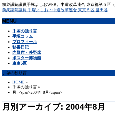
前衆議院議員手塚よしおWEB。中道改革連合 東京都第５区
前衆議院議員 手塚よしお：中道改革連合 東京５区 世田谷
MENU
メ
手塚の独り言
ニ
手塚コラム
ュ
プロフィール
ー
秘書日記
を
内野席・外野席
飛
ポスター博物館
ば
東京5区
す
手塚の独り言
HOME
»
手塚の独り言
»
月: <span>2004年8月</span>
月別アーカイブ: 2004年8月