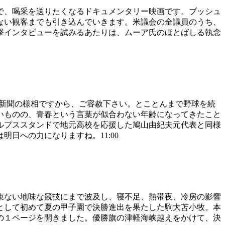
で、喝采を送りたくなるドキュメンタリー映画です。ブッシュ
ない観客までも引き込んでいきます。米議会の全議員のうち、
撃インタビューを試みるあたりは、ムーア氏のほとばしる執念
ツ新聞の様相ですから、ご容赦下さい。とことんまで野球を続
いものの、青春という言葉が似合わない年齢になってきたこと
ルプススタンドで地元高校を応援した鳩山由紀夫元代表と同様
日への力になりますね。11:00
束ない地味な競技にまで波及し、寝不足、熱帯夜、冷房の影響
として初めて夏の甲子園で決勝進出を果たした駒大苫小牧。本
の１ページを開きました。優勝旗の津軽海峡越えをかけて、決