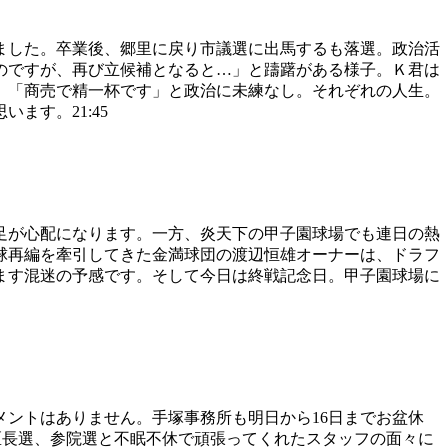
ました。卒業後、郷里に戻り市議選に出馬するも落選。政治活
のですが、再び立候補となると…」と躊躇がある様子。Ｋ君は
。「商売で精一杯です」と政治に未練なし。それぞれの人生。
ます。21:45
足が心配になります。一方、炎天下の甲子園球場でも連日の熱
球再編を牽引してきた金満球団の渡辺恒雄オーナーは、ドラフ
ます混迷の予感です。そして今日は終戦記念日。甲子園球場に
メントはありません。手塚事務所も明日から16日までお盆休
区長選、参院選と不眠不休で頑張ってくれたスタッフの面々に