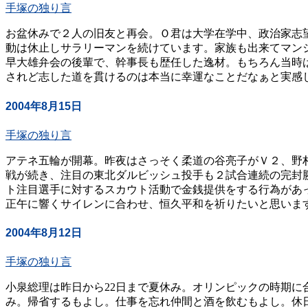
手塚の独り言
お盆休みで２人の旧友と再会。Ｏ君は大学在学中、政治家志
動は休止しサラリーマンを続けています。家族も出来てマン
早大雄弁会の後輩で、幹事長も歴任した逸材。もちろん当時
されど志した道を貫けるのは本当に幸運なことだなぁと実感し
2004年8月15日
手塚の独り言
アテネ五輪が開幕。昨夜はさっそく柔道の谷亮子がＶ２、野
戦が続き、注目の東北ダルビッシュ投手も２試合連続の完封
ト注目選手に対するスカウト活動で金銭提供をする行為があ
正午に響くサイレンに合わせ、恒久平和を祈りたいと思います。
2004年8月12日
手塚の独り言
小泉総理は昨日から22日まで夏休み。オリンピックの時期に
み。帰省するもよし。仕事を忘れ仲間と酒を飲むもよし。休