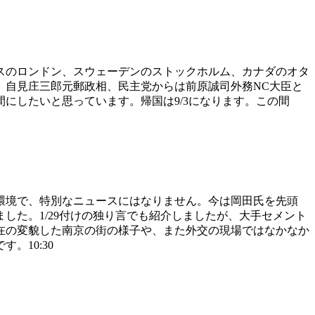
スのロンドン、スウェーデンのストックホルム、カナダのオタ
、自見庄三郎元郵政相、民主党からは前原誠司外務NC大臣と
にしたいと思っています。帰国は9/3になります。この間
環境で、特別なニュースにはなりません。今は岡田氏を先頭
した。1/29付けの独り言でも紹介しましたが、大手セメント
在の変貌した南京の街の様子や、また外交の現場ではなかなか
10:30