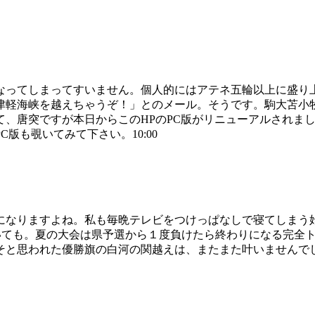
なってしまってすいません。個人的にはアテネ五輪以上に盛り
津軽海峡を越えちゃうぞ！」とのメール。そうです。駒大苫小牧
て、唐突ですが本日からこのHPのPC版がリニューアルされま
版も覗いてみて下さい。10:00
になりますよね。私も毎晩テレビをつけっぱなしで寝てしまう
ついても。夏の大会は県予選から１度負けたら終わりになる完全
そと思われた優勝旗の白河の関越えは、またまた叶いませんで