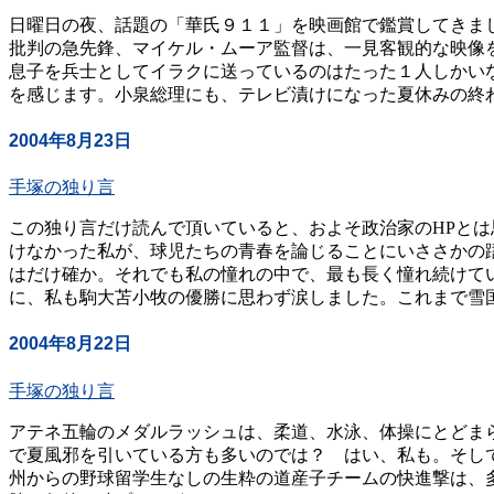
日曜日の夜、話題の「華氏９１１」を映画館で鑑賞してきま
批判の急先鋒、マイケル・ムーア監督は、一見客観的な映像
息子を兵士としてイラクに送っているのはたった１人しかい
を感じます。小泉総理にも、テレビ漬けになった夏休みの終わり
2004年8月23日
手塚の独り言
この独り言だけ読んで頂いていると、およそ政治家のHPと
けなかった私が、球児たちの青春を論じることにいささかの
はだけ確か。それでも私の憧れの中で、最も長く憧れ続けて
に、私も駒大苫小牧の優勝に思わず涙しました。これまで雪国
2004年8月22日
手塚の独り言
アテネ五輪のメダルラッシュは、柔道、水泳、体操にとどま
で夏風邪を引いている方も多いのでは？ はい、私も。そし
州からの野球留学生なしの生粋の道産子チームの快進撃は、