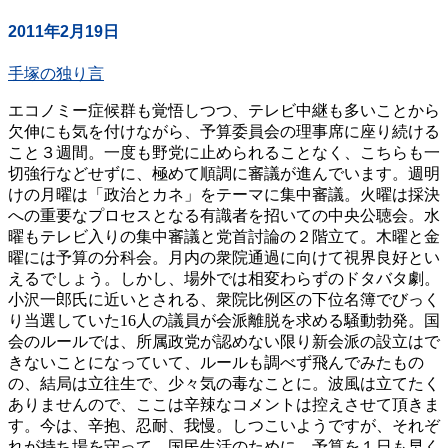
2011年2月19日
手塚の独り言
エコノミー症候群も覚悟しつつ、テレビ中継も多いことから
欠伸にも気を付けながら、予算委員会の理事席に座り続ける
こと３週間。一度も野党に止められることなく、こちらも一
切強行などせずに、極めて順調に審議が進んでいます。週明
けの月曜は「政治とカネ」をテーマに集中審議。火曜は採決
への重要なプロセスとなる有識者を招いての中央公聴会。水
曜もテレビ入りの集中審議と党首討論の２階立て。木曜と金
曜には予算の分科会。月内の衆院通過に向けて視界良好とい
えるでしょう。しかし、場外では相変わらずのドタバタ劇。
小沢一郎氏に近いとされる、衆院比例区の下位名簿でびっく
り当選していた16人の議員が会派離脱を求める騒動勃発。国
会のルールでは、所属政党が認めない限り新会派の設立はで
きないことになっていて、ルールも調べず飛んでみたもの
の、結局は立往生で、少々気の毒なことに。波風は立てたく
ありませんので、ここは辛辣なコメントは控えさせて頂きま
す。今は、辛抱、忍耐、我慢。しつこいようですが、それぞ
れが持ち場を守って、国民生活のために、予算を１日も早く