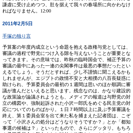
謙虚に受け止めつつ、肚を据えて我々の春場所に向かわなけ
ればなりません。12:00
2011年2月5日
手塚の独り言
予算案の年度内成立という命題を抱える政権与党としては、
審議の過程で野党につけ入る隙を与えないうことが重要とな
ってきます。その意味では、昨秋の臨時国会で、補正予算の
審議の最中にあった一連の尖閣事件は最悪の事態だったとい
えるでしょう。そうだとすれば、少し不謹慎に聞こえるかも
しれませんが、エジプトの政情不安と大相撲の八百長疑惑に
助けられ、予算委員会の最初の１週間は思いのほか順調に審
議が進んだといえると思います。残念なのは、かなり建設的
な政策論が論議されようとも、メディアの報道は与野党の対
立の構図や、強制起訴された小沢一郎氏をめぐる民主党の対
応についてのものばかり。１日７時間以上に及ぶ予算審議を
終え、第１委員会室を出て来た私を捕まえた記者団は、こぞ
って「小沢さんの処分はどうなりそうですか？」とか「都知
事選の候補は？」といったもので、さらにグッタリ。もちろ