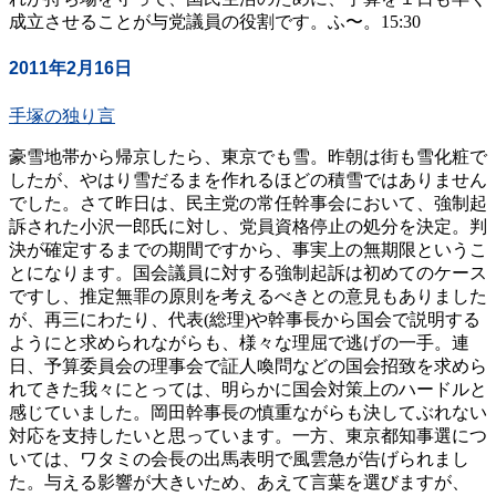
成立させることが与党議員の役割です。ふ〜。15:30
2011年2月16日
手塚の独り言
豪雪地帯から帰京したら、東京でも雪。昨朝は街も雪化粧で
したが、やはり雪だるまを作れるほどの積雪ではありません
でした。さて昨日は、民主党の常任幹事会において、強制起
訴された小沢一郎氏に対し、党員資格停止の処分を決定。判
決が確定するまでの期間ですから、事実上の無期限というこ
とになります。国会議員に対する強制起訴は初めてのケース
ですし、推定無罪の原則を考えるべきとの意見もありました
が、再三にわたり、代表(総理)や幹事長から国会で説明する
ようにと求められながらも、様々な理屈で逃げの一手。連
日、予算委員会の理事会で証人喚問などの国会招致を求めら
れてきた我々にとっては、明らかに国会対策上のハードルと
感じていました。岡田幹事長の慎重ながらも決してぶれない
対応を支持したいと思っています。一方、東京都知事選につ
いては、ワタミの会長の出馬表明で風雲急が告げられまし
た。与える影響が大きいため、あえて言葉を選びますが、