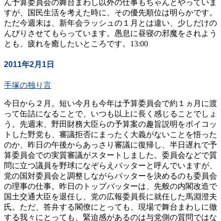
ん予算委員会の舞台まわし以外の仕事もちゃんとやっていま
すが、国民生活を考えた時に、その優先順位は明らかです。
ただ今週末は、新年会ラッシュの１月とは違い、少しだけの
んびりさせてもらっています。愚息に昼寝の邪魔をされよう
とも、疲れを癒したいところです。13:00
2011年2月1日
手塚の独り言
今日から２月。短い今月も今年は予算委員会で約１ヵ月に渡
って缶詰になることで、いつも以上に長く感じることでしょ
う。先週末、野田財務大臣らの予算案の趣旨説明をボイコッ
トした野党も、審議拒否にまったく大義がないことを悟った
のか、昨日の午後からあっさり審議に復帰し、半日遅れで予
算委員会での実質審議がスタートしました。委員会などで質
問に立つ議員を野球になぞらえバッターと呼んでいますが、
党の国対委員会と調整しながらバッターを決めるのも委員会
の理事の仕事。昨日のトップバッターは、先般の内閣改造で
国土交通大臣を退任し、党の広報委員長に就任した馬淵澄夫
氏。ただ、答弁する閣僚にとっても、現場で舞台まわしに徹
する我々にとっても、緊迫感があるのは与党側の質問ではな