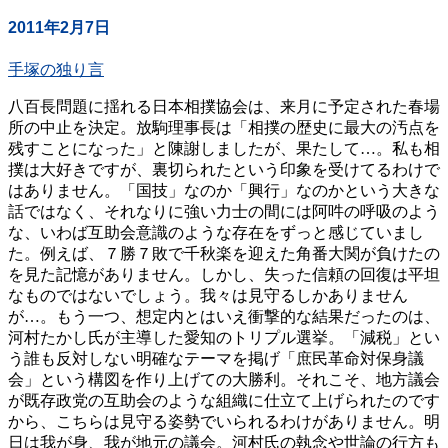
2011年2月7日
手塚の独り言
八百長問題に揺れる日本相撲協会は、来月に予定された春場
所の中止を決定。放駒理事長は「相撲の歴史に最大の汚点を
残すことになった」と陳謝しましたが、果たして…。私も相
撲は大好きですが、裏切られたという印象を受けてるわけで
はありません。「国技」なのか「興行」なのかという大きな
話ではなく、それなりに強い力士の間には阿吽の呼吸のよう
な、いわば互助会意識のような存在をずっと感じていまし
た。例えば、７勝７敗で千秋楽を迎えた角番大関が負けたの
を見た記憶がありません。しかし、失った信頼の回復は平坦
なものではないでしょう。我々は見守るしかありません
が…。もう一つ、想定内とはいえ衝撃的な結果だったのは、
河村たかし氏が主導した愛知のトリプル選挙。「減税」とい
う誰も反対しない明確なテーマを掲げ「庶民革命対保身議
会」という構図を作り上げての大勝利。それこそ、地方議会
が既存政党の互助会のような組織に仕立て上げられたのです
から、こちらは見守る姿勢でいられるわけがありません。明
日は我が身、我が地元の議会。河村氏の執念や世論の行方も