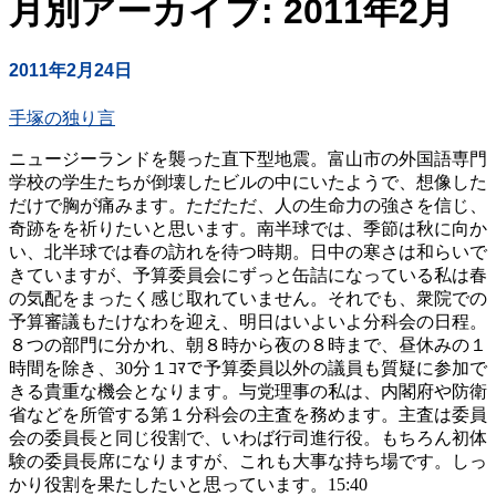
月別アーカイブ: 2011年2月
2011年2月24日
手塚の独り言
ニュージーランドを襲った直下型地震。富山市の外国語専門
学校の学生たちが倒壊したビルの中にいたようで、想像した
だけで胸が痛みます。ただただ、人の生命力の強さを信じ、
奇跡をを祈りたいと思います。南半球では、季節は秋に向か
い、北半球では春の訪れを待つ時期。日中の寒さは和らいで
きていますが、予算委員会にずっと缶詰になっている私は春
の気配をまったく感じ取れていません。それでも、衆院での
予算審議もたけなわを迎え、明日はいよいよ分科会の日程。
８つの部門に分かれ、朝８時から夜の８時まで、昼休みの１
時間を除き、30分１ｺﾏで予算委員以外の議員も質疑に参加で
きる貴重な機会となります。与党理事の私は、内閣府や防衛
省などを所管する第１分科会の主査を務めます。主査は委員
会の委員長と同じ役割で、いわば行司進行役。もちろん初体
験の委員長席になりますが、これも大事な持ち場です。しっ
かり役割を果たしたいと思っています。15:40