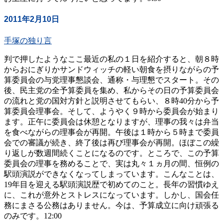
2011年2月10日
手塚の独り言
判で押したようなここ最近の私の１日を紹介すると、朝８時
からおにぎりかサンドウィッチの軽い朝食を摂りながらの予
算委員会の与党理事懇談会、通称・与理懇でスタート。その
後、民主党の全予算委員を集め、私からその日の予算委員会
の流れと党の国対方針と説明させてもらい、８時40分から予
算委員会理事会。そして、ようやく９時から委員会が始まり
ます。正午に委員会は休憩となりますが、理事の我々は弁当
を食べながらの理事会が再開。午後は１時から５時まで委員
会での審議が続き、終了後は再び理事会が再開。ほぼこの繰
り返しが数週間続くことになるのです。ところで、この予算
委員会の理事を務めることで、実は丸々１ヵ月の間、恒例の
駅頭演説ができなくなってしまっています。こんなことは、
19年目を迎える駅頭演説歴で初めてのこと。長年の習慣ゆえ
に、これが意外とストレスになっています。しかし、国会任
務にまさる公務はありません。今は、予算成立に向け頑張る
のみです。12:00