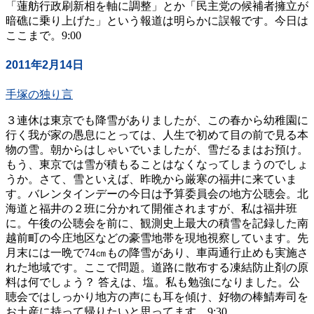
「蓮舫行政刷新相を軸に調整」とか「民主党の候補者擁立が
暗礁に乗り上げた」という報道は明らかに誤報です。今日は
ここまで。9:00
2011年2月14日
手塚の独り言
３連休は東京でも降雪がありましたが、この春から幼稚園に
行く我が家の愚息にとっては、人生で初めて目の前で見る本
物の雪。朝からはしゃいでいましたが、雪だるまはお預け。
もう、東京では雪が積もることはなくなってしまうのでしょ
うか。さて、雪といえば、昨晩から厳寒の福井に来ていま
す。バレンタインデーの今日は予算委員会の地方公聴会。北
海道と福井の２班に分かれて開催されますが、私は福井班
に。午後の公聴会を前に、観測史上最大の積雪を記録した南
越前町の今庄地区などの豪雪地帯を現地視察しています。先
月末には一晩で74㎝もの降雪があり、車両通行止めも実施さ
れた地域です。ここで問題。道路に散布する凍結防止剤の原
料は何でしょう？ 答えは、塩。私も勉強になりました。公
聴会ではしっかり地方の声にも耳を傾け、好物の棒鯖寿司を
お土産に持って帰りたいと思ってます。9:30