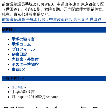
前衆議院議員手塚よしおWEB。中道改革連合 東京都第５区
（世田谷）。都議１期、衆院６期、元内閣総理大臣補佐官。
現在、東京都連幹事長など。
前衆議院議員 手塚よしお：中道改革連合 東京５区 世田谷
MENU
メ
手塚の独り言
ニ
手塚コラム
ュ
プロフィール
ー
秘書日記
を
内野席・外野席
飛
ポスター博物館
ば
東京5区
す
手塚の独り言
HOME
»
手塚の独り言
»
月: <span>2011年2月</span>