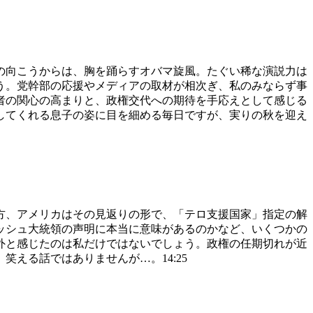
の向こうからは、胸を踊らすオバマ旋風。たぐい稀な演説力は
う。党幹部の応援やメディアの取材が相次ぎ、私のみならず事
者の関心の高まりと、政権交代への期待を手応えとして感じる
してくれる息子の姿に目を細める毎日ですが、実りの秋を迎え
方、アメリカはその見返りの形で、「テロ支援国家」指定の解
ッシュ大統領の声明に本当に意味があるのかなど、いくつかの
外と感じたのは私だけではないでしょう。政権の任期切れが近
える話ではありませんが…。14:25