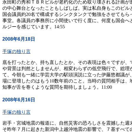
永田町の秀和ＴＢＲビルが老朽化のため取り壊される計画が
の中心舞台となったこともしばしば。実は私自身もこのビル
国会議員約20名で構成するシンクタンクで勉強をさせても
事堂。各議員の事務所に小間使いで行く度に、何度も国会へ
ルジーを感じています。14:55
2008年6月18日
手塚の独り言
底を打ったとか、持ち直したとか、その表現は色々ですが、マ
や背景は判然としませんが、相変わらずの低空飛行で、総理
て、今朝も一緒に学芸大学の駅頭演説に立った伊藤悠都議が
場に登壇したのはもう10数年前のこと。当時の質問相手は
知事が舌を巻くような質問を期待しましょう。11:00
2008年6月16日
手塚の独り言
岩手・宮城地震の報道に、自然災害の恐ろしさを震撼した週
そ昨年７月に起きた新潟中上越沖地震の影響で、７基すべて