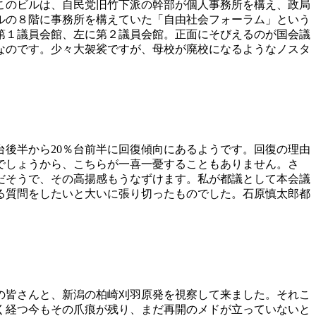
このビルは、自民党旧竹下派の幹部が個人事務所を構え、政局
ルの８階に事務所を構えていた「自由社会フォーラム」という
第１議員会館、左に第２議員会館。正面にそびえるのが国会議
なのです。少々大袈裟ですが、母校が廃校になるようなノスタ
台後半から20％台前半に回復傾向にあるようです。回復の理由
でしょうから、こちらが一喜一憂することもありません。さ
だそうで、その高揚感もうなずけます。私が都議として本会議
る質問をしたいと大いに張り切ったものでした。石原慎太郎都
の皆さんと、新潟の柏崎刈羽原発を視察して来ました。それこ
く経つ今もその爪痕が残り、まだ再開のメドが立っていないと