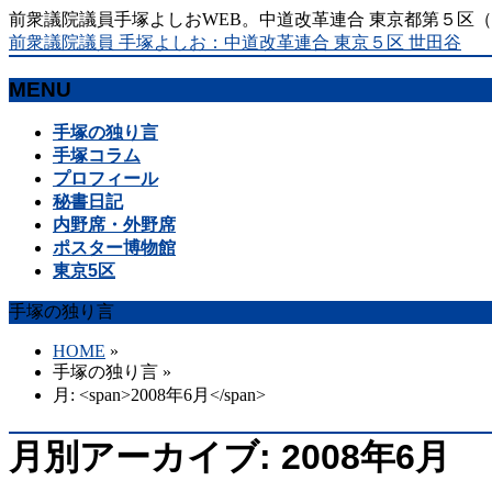
前衆議院議員手塚よしおWEB。中道改革連合 東京都第５区
前衆議院議員 手塚よしお：中道改革連合 東京５区 世田谷
MENU
メ
手塚の独り言
ニ
手塚コラム
ュ
プロフィール
ー
秘書日記
を
内野席・外野席
飛
ポスター博物館
ば
東京5区
す
手塚の独り言
HOME
»
手塚の独り言
»
月: <span>2008年6月</span>
月別アーカイブ: 2008年6月