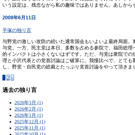
いう設定は、残念ながら私の趣味ではありません。あしからず。
2008年6月11日
手塚の独り言
与野党の激しい攻防の続いた通常国会もいよいよ最終局面。
与党。一方、民主党は本日、多数を占める参院で、福田総理
的インパクトは小さくないはずです。ただ、与党は衆院での
理と小沢代表との党首討論はご破算に。我慢比べで、とても
し、野党・自民党の総裁とたっぷり党首討論をやって頂きましょ
1
2
»
過去の独り言
2026年3月 (1)
2026年2月 (1)
2026年1月 (1)
2025年12月 (1)
2025年11月 (1)
2025年10月 (1)