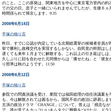
のこと。ここの原発は、関東地方を中心に東京電力管内の約
ての父の日。息子と一緒にいられませんでしたが、生後６ヵ
時間揺られて帰京します。9:35
2008年6月14日
手塚の独り言
昨日、すでに公認が内定している次期総選挙の候補者全員が
挙で勝利し政権交代を実現するしかない。自民党の幹部はし
遅くても来年１月までに解散する。これ以上の引き延ばしは
久しぶりに顔を合わせた元同僚からは「痩せたね」と「彼女
り照準は秋のようです。11:50
2008年6月12日
手塚の独り言
参院での問責決議を受け、衆院では福田総理の信任決議案を
も、今は解散されては困るから。国民不在の政治に辟易しま
主演の政治ドラマ「CHANGE」について。答えは「残念な
で、誰が見てもカッコいいキムタクに難癖をつけたり、ドラ