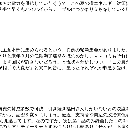
20％の電力を供給していたそうで、この夏の省エネルギー対策
月半で早くもハイハイからテーブルにつかまり立ちをしている
民主党本部に集められるという、異例の緊急集会がありました
きりと来年９月の任期満了選挙をほのめかし、マスコミもそれ
、まず国民が許さないだろう」と現状を分析しつつ、「この夏
が相手で大変だ」と異口同音に。集ったそれぞれが刺激を受け
与党の賛成多数で可決。引き続き福田さんしかいないとの決議
すから、話題を変えましょう。最近、支持者や周辺の政治関係
がら見逃してます」なのですが、実は第１話のみ録画したもの
マのリアリティーを云々するつもりは毛頭ありませんが、不慮