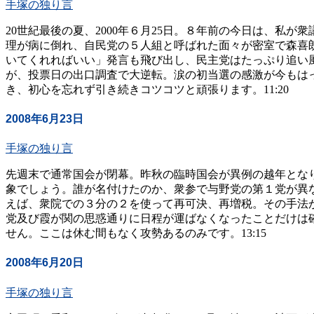
手塚の独り言
20世紀最後の夏、2000年６月25日。８年前の今日は、
理が病に倒れ、自民党の５人組と呼ばれた面々が密室で森喜
いてくれればいい」発言も飛び出し、民主党はたっぷり追い
が、投票日の出口調査で大逆転。涙の初当選の感激が今もは
き、初心を忘れず引き続きコツコツと頑張ります。11:20
2008年6月23日
手塚の独り言
先週末で通常国会が閉幕。昨秋の臨時国会が異例の越年とな
象でしょう。誰が名付けたのか、衆参で与野党の第１党が異
えば、衆院での３分の２を使って再可決、再増税。その手法
党及び霞が関の思惑通りに日程が運ばなくなったことだけは
せん。ここは休む間もなく攻勢あるのみです。13:15
2008年6月20日
手塚の独り言