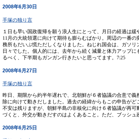
2008年6月30日
手塚の独り言
１日も早い国政復帰を願う浪人生にとって、月日の経過は緩
11月の大統領選に向けて期待も膨らむばかり。周辺の一番
務所もだいぶ慌ただしくなりました。ねじれ国会は、ガソリ
日々でした。個人的には、去年から続く減量と体力アップに
るべく、下半期もガンガン行きたいと思ってます。7:25
2008年6月27日
手塚の独り言
昨日、期限から約半年遅れで、北朝鮮が６者協議の合意で義
除に向けて動きだしました。過去の経緯からもこの申告がど
不安は残りますが、朝鮮半島の非核化に向け６者協議が再可
づくと、外交が動きだすのはよくあること。ただ、ブッシュ政
2008年6月25日