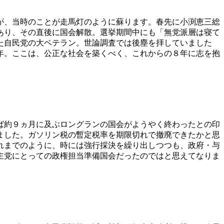
すが、当時のことが走馬灯のように蘇ります。春先に小渕恵三総
あり、その直後に国会解散。選挙期間中にも「無党派層は寝て
た自民党の大ベテラン。世論調査では後塵を拝していました
年。ここは、公正な社会を築くべく、これからの８年に志を抱
ば約９ヵ月に及ぶロングランの国会がようやく終わったとの印
ました。ガソリン税の暫定税率を期限切れで撤廃できたかと思
れまでのように、時には強行採決を繰り出しつつも、政府・与
主党にとっての政権担当準備国会だったのではと思えてなりま