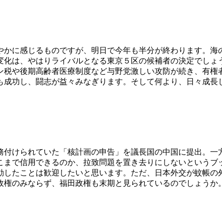
やかに感じるものですが、明日で今年も半分が終わります。海
の変化は、やはりライバルとなる東京５区の候補者の決定でしょ
ン税や後期高齢者医療制度など与野党激しい攻防が続き、有権
も成功し、闘志が益々みなぎります。そして何より、日々成長
務付けられていた「核計画の申告」を議長国の中国に提出。一
こまで信用できるのか、拉致問題を置き去りにしないというブ
動したことは歓迎したいと思います。ただ、日本外交が蚊帳の
権のみならず、福田政権も末期と見られているのでしょうか。笑