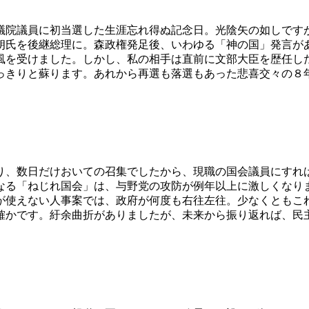
私が衆議院議員に初当選した生涯忘れ得ぬ記念日。光陰矢の如しで
朗氏を後継総理に。森政権発足後、いわゆる「神の国」発言が
風を受けました。しかし、私の相手は直前に文部大臣を歴任し
っきりと蘇ります。あれから再選も落選もあった悲喜交々の８
り、数日だけおいての召集でしたから、現職の国会議員にすれ
なる「ねじれ国会」は、与野党の攻防が例年以上に激しくなり
が使えない人事案では、政府が何度も右往左往。少なくともこ
確かです。紆余曲折がありましたが、未来から振り返れば、民