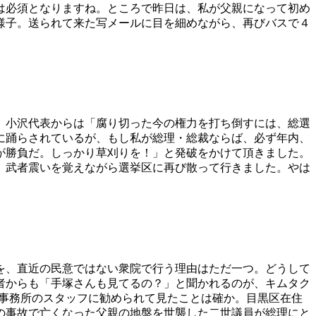
は必須となりますね。ところで昨日は、私が父親になって初め
様子。送られて来た写メールに目を細めながら、再びバスで４
。小沢代表からは「腐り切った今の権力を打ち倒すには、総選
に踊らされているが、もし私が総理・総裁ならば、必ず年内、
が勝負だ。しっかり草刈りを！」と発破をかけて頂きました。
、武者震いを覚えながら選挙区に再び散って行きました。やは
を、直近の民意ではない衆院で行う理由はただ一つ。どうして
者からも「手塚さんも見てるの？」と聞かれるのが、キムタク
を事務所のスタッフに勧められて見たことは確か。目黒区在住
の事故で亡くなった父親の地盤を世襲した二世議員が総理にと