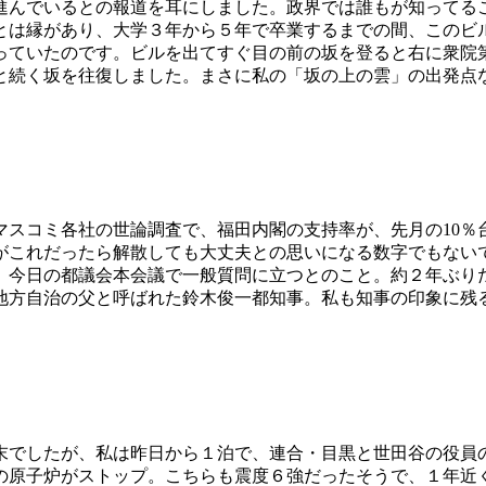
進んでいるとの報道を耳にしました。政界では誰もが知ってる
とは縁があり、大学３年から５年で卒業するまでの間、このビ
らっていたのです。ビルを出てすぐ目の前の坂を登ると右に衆院
と続く坂を往復しました。まさに私の「坂の上の雲」の出発点
スコミ各社の世論調査で、福田内閣の支持率が、先月の10％
がこれだったら解散しても大丈夫との思いになる数字でもない
、今日の都議会本会議で一般質問に立つとのこと。約２年ぶり
、地方自治の父と呼ばれた鈴木俊一都知事。私も知事の印象に残
末でしたが、私は昨日から１泊で、連合・目黒と世田谷の役員
の原子炉がストップ。こちらも震度６強だったそうで、１年近