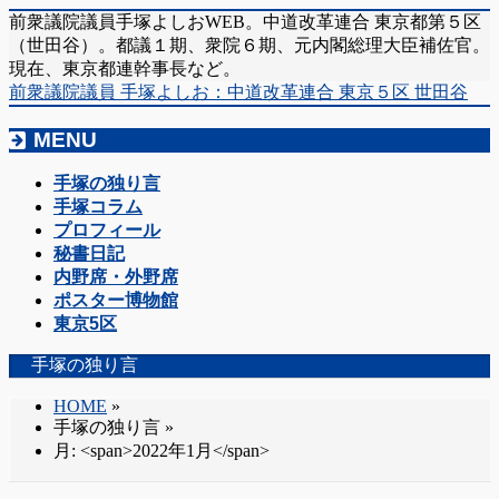
前衆議院議員手塚よしおWEB。中道改革連合 東京都第５区
（世田谷）。都議１期、衆院６期、元内閣総理大臣補佐官。
現在、東京都連幹事長など。
前衆議院議員 手塚よしお：中道改革連合 東京５区 世田谷
MENU
メ
手塚の独り言
ニ
手塚コラム
ュ
プロフィール
ー
秘書日記
を
内野席・外野席
飛
ポスター博物館
ば
東京5区
す
手塚の独り言
HOME
»
手塚の独り言
»
月: <span>2022年1月</span>