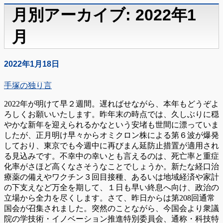
月別アーカイブ: 2022年1
月
2022年1月18日
手塚の独り言
2022年が明けて早２週間。遅ればせながら、本年もどうぞよ
ろしくお願いいたします。昨年末の時点では、久しぶりに穏
やかな新年を迎えられるかなという安堵も世間に漂っていま
したが、正月明け早々からオミクロン株による第６波が爆発
しており、東京でも今週中に再びまん延防止措置が適用され
る見込みです。不幸中の幸いとも言えるのは、死亡率と重症
化率がさほど高くなさそうなことでしょうか。新たな経口治
療薬の備えやワクチン３回目接種、あるいは地域経済や家計
の下支えなど万全を期して、１日も早い終息へ向け、政治の
立場から全力を尽くします。さて、昨日からは第208回通常
国会が召集されました。突然のことながら、今国会より衆議
院の学技術・イノベーション推進特別委員会、通称・科技特