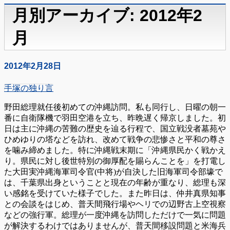
月別アーカイブ: 2012年2
月
2012年2月28日
手塚の独り言
野田総理就任後初めての沖縄訪問。私も同行し、日曜の朝一
番に自衛隊機で羽田空港を立ち、昨晩遅く帰京しました。初
日は主に沖縄の苦難の歴史を辿る行程で、国立戦没者墓苑や
ひめゆりの塔などを訪れ、改めて戦争の悲惨さと平和の尊さ
を噛み締めました。特に沖縄戦末期に「沖縄県民かく戦かえ
り。県民に対し後世特別の御厚配を賜らんことを」を打電し
た大田実沖縄海軍司令官(中将)が自決した旧海軍司令部壕で
は、千葉県出身ということと現在の年齢が重なり、総理も深
い感銘を受けていた様子でした。また昨日は、仲井真県知事
との会談をはじめ、普天間飛行場やヘリでの辺野古上空視察
などの強行軍。総理が一度沖縄を訪問しただけで一気に問題
が解決するわけではありませんが、普天間移設問題と米海兵