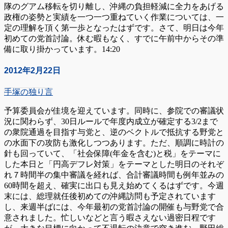
隊のグアム移転を切り離し、沖縄の負担軽減に全力をあげる
政権の姿勢と実績を一つ一つ重ねていく作業については、一
定の理解を頂く第一歩となったはずです。さて、明日は今年
初めての党首討論。休む暇もなく、すでに午前中からその準
備に取り掛かっています。14:20
2012年2月22日
手塚の独り言
予算委員会が佳境を迎えています。同時に、参院での審議状
況に関わらず、30日ルールで年度内成立が確定する3/2まで
の衆院通過を目指す与党と、逆のベクトルで抵抗する野党と
の水面下の攻防も激化しつつあります。ただ、順調に時計の
針も回っていて、「社会保障(年金を含む)と税」をテーマに
した本日と「円高デフレ対策」をテーマとした明日のそれぞ
れ７時間半の集中審議を経れば、合計審議時間も例年並みの
60時間を超え、確実に出口も見え始めてくるはずです。今週
末には、総理就任後初めての沖縄訪問も予定されています
し、来週半ばには、今年最初の党首討論の開催も与野党で合
意されました。忙しいなどと言う暇さえない過密日程です