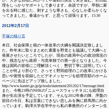
が、大きな目標に向かって不退転の決意で突き進む、野田総
理をしっかりサポートして参ります。余談ですが、早朝に家
を出る時に感じた、刺すような寒さも、心なしか柔らかくな
ってきました。春遠からず、と思って頑張ります。15:30
2012年2月17日
手塚の独り言
本日、社会保障と税の一体改革の大綱を閣議決定致しまし
た。昨年末に取りまとめた素案を野党とも協議して大綱へと
発展させたいところでしたが、現在の政局中心の政治情況の
中、残念ながら政府・与党単独での第一歩となりました。今
後は国民の皆様にご理解頂くべく、懇切丁寧に説明していく
ことが何より肝心で、さっそく野田総理のこの改革にかける
思いや覚悟を収録したビデオメッセージを総理官邸のホーム
ページに先ほどアップ致しました。
http://www.kantei.go.jp/jp/noda/statement/201202/17message.html
また、今晩21時のNHKの｢ニュースウォッチ９｣にも総理自
身が生出演を予定しています。そんな2012年春の陣、序盤の
節目の今日、私は言葉にできない悲しみを胸に群馬県に向か
っています。駒澤大学在学中から私の事務所のインターン生