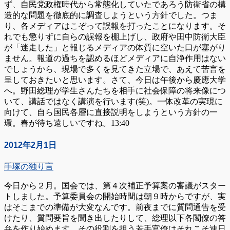
ず、自民党政権時代から常態化していたであろう防衛省の構
造的な問題を徹底的に調査しようという方針でした。つま
り、各メディアはこぞって誤報を打ったことになります。そ
れでも懲りずに自らの誤報を棚上げし、政府や田中防衛大臣
が「迷走した」と報じるメディアの体質に空いた口が塞がり
ません。報道の過ちを認めるほどメディアに自浄作用はない
でしょうから、現場で多くを見てきた立場で、あえて苦言を
呈しておきたいと思います。さて、今日は午後から慶應大学
へ。野田総理が学生さんたちを相手に社会保障の将来像につ
いて、講話ではなく講演を行います(笑)。一体改革の実現に
向けて、自ら国民各層に直接説明をしようという方針の一
環。春が待ち遠しいですね。13:40
2012年2月1日
手塚の独り言
今日から２月。国会では、第４次補正予算案の審議がスター
トしました。予算委員会の開始時間は朝９時からですが、実
はそこまでの準備が大変なんです。前夜までに質問通告を受
けたり、質問要旨を聞き出したりして、総理以下各閣僚の答
弁を作り始めます。その役割を担う若手官僚はそれこそ連日