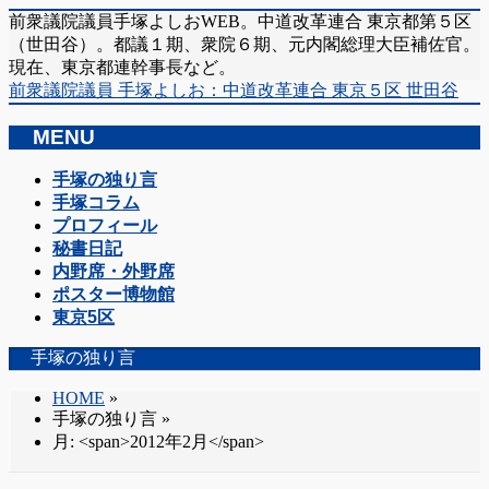
前衆議院議員手塚よしおWEB。中道改革連合 東京都第５区
（世田谷）。都議１期、衆院６期、元内閣総理大臣補佐官。
現在、東京都連幹事長など。
前衆議院議員 手塚よしお：中道改革連合 東京５区 世田谷
MENU
メ
手塚の独り言
ニ
手塚コラム
ュ
プロフィール
ー
秘書日記
を
内野席・外野席
飛
ポスター博物館
ば
東京5区
す
手塚の独り言
HOME
»
手塚の独り言
»
月: <span>2012年2月</span>