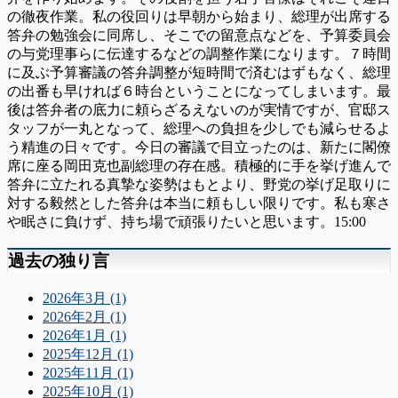
の徹夜作業。私の役回りは早朝から始まり、総理が出席する
答弁の勉強会に同席し、そこでの留意点などを、予算委員会
の与党理事らに伝達するなどの調整作業になります。７時間
に及ぶ予算審議の答弁調整が短時間で済むはずもなく、総理
の出番も早ければ６時台ということになってしまいます。最
後は答弁者の底力に頼らざるえないのが実情ですが、官邸ス
タッフが一丸となって、総理への負担を少しでも減らせるよ
う精進の日々です。今日の審議で目立ったのは、新たに閣僚
席に座る岡田克也副総理の存在感。積極的に手を挙げ進んで
答弁に立たれる真摯な姿勢はもとより、野党の挙げ足取りに
対する毅然とした答弁は本当に頼もしい限りです。私も寒さ
や眠さに負けず、持ち場で頑張りたいと思います。15:00
過去の独り言
2026年3月 (1)
2026年2月 (1)
2026年1月 (1)
2025年12月 (1)
2025年11月 (1)
2025年10月 (1)