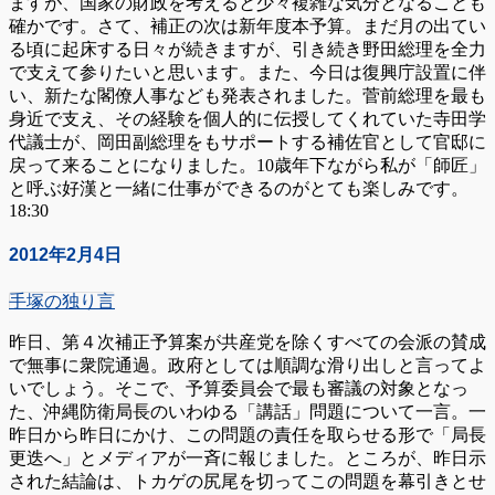
ますが、国家の財政を考えると少々複雑な気分となることも
確かです。さて、補正の次は新年度本予算。まだ月の出てい
る頃に起床する日々が続きますが、引き続き野田総理を全力
で支えて参りたいと思います。また、今日は復興庁設置に伴
い、新たな閣僚人事なども発表されました。菅前総理を最も
身近で支え、その経験を個人的に伝授してくれていた寺田学
代議士が、岡田副総理をもサポートする補佐官として官邸に
戻って来ることになりました。10歳年下ながら私が「師匠」
と呼ぶ好漢と一緒に仕事ができるのがとても楽しみです。
18:30
2012年2月4日
手塚の独り言
昨日、第４次補正予算案が共産党を除くすべての会派の賛成
で無事に衆院通過。政府としては順調な滑り出しと言ってよ
いでしょう。そこで、予算委員会で最も審議の対象となっ
た、沖縄防衛局長のいわゆる「講話」問題について一言。一
昨日から昨日にかけ、この問題の責任を取らせる形で「局長
更迭へ」とメディアが一斉に報じました。ところが、昨日示
された結論は、トカゲの尻尾を切ってこの問題を幕引きとせ