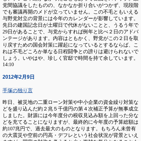
党間協議をしたものの、なかなか折り合いがつかず、現段階
でも審議再開のメドが立っていません。この不毛ともいえる
与野党対立の背景には今年のカレンダーが影響しています。
先日の建国記念日が土曜日で代休がないことと、うるう年で
29日があることで、与党からすれば例年と比べ２日のアドバ
ンテージがあります。内容はともかく、野党がこの２日を取
り戻すための国会対策に躍起になっているとするならば、こ
れは不毛どころか単なる日程闘争との謗りは避けられないで
しょう。いやはや、珍しく官邸で時間を持て余しています。
14:10
2012年2月9日
手塚の独り言
昨日、被災地の二重ローン対策や中小企業の資金繰り対策な
どを盛り込んだ約２兆５千億円の第４次補正予算が無事成立
しました。財源には今年度分の税収見込み額を上回った分な
どを充てることになりますが、最終的に今年度の予算総額は
約107兆円で、過去最大のものとなります。もちろん未曾有
の大震災や空前の円高・デフレという社会状況が背景といえ