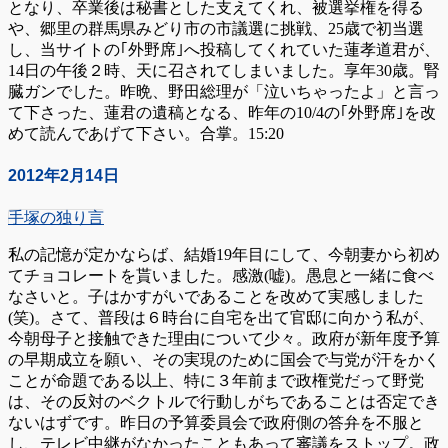
となり、卒業後は秘書とした支えてくれ、被選挙権を得る
や、郷里の群馬県みどり市の市議選に挑戦、25歳で初当選
し、当サイトの｢外野席｣へ投稿してくれていた蓮孝道君が、
14日の午後２時、天に召されてしまいました。享年30歳。腎
臓ガンでした。昨晩、野田総理が「泣いちゃったよ」と言っ
て下さった、蓮君の遺稿となる、昨年の10/4の｢外野席｣を改
めて読んであげて下さい。合掌。15:20
2012年2月14日
手塚の独り言
私の記憶が定かならば、結婚19年目にして、今朝妻から初め
てチョコレートを貰いました。感激(嘘)。愚息と一緒に食べ
なさいと。子はかすがいであることを改めて実感しました
(笑)。さて、普段は６時台に自宅を出て官邸に向かう私が、
今朝母子と接触できた理由について少々。政府が新年度予算
の早期成立を願い、その実現のために国会で与党が汗をかく
ことが命題である以上、特に３年前まで政権党だって野党
は、その反対のベクトルで行動しがちであることは否定でき
ないはずです。昨日の予算委員会で政府側の答弁を不服と
し、テレビ中継がなかったこともあって審議をストップ。政