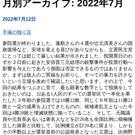
月別アーカイブ: 2022年7月
2022年7月12日
手塚の独り言
参院選が終わりました。蓮舫さんの４選や辻元清美さんの国
政復帰など、安堵を覚える喜びがありながらも、立憲民主党
にとっては総じて厳しい結果が示されました。投開票日のわ
ずか２日前に起きた安倍晋三元総理の銃撃事件が投票行動へ
影響を与えたであろう側面は否定できるものではありません
が、まずは故人のご冥福をお祈りし、すべての暴力を許さな
いという立場を改めて確認したいと思います。その上で、今
回の結果をつぶさに見て、最も顕著な数字として指摘をして
おきたいのは、32ある1人区のすべての選挙区で一本化を果
たした３年前の参院選では10勝22敗、同じく６年前は11勝21
敗と一定の成果を上げてきたものの、候補者乱立となった今
回は4勝28敗と壊滅状態に陥っていること。そして、元職議
員や元首長あるいは著名人などを計26名も全国比例に積極擁
立した維新と比較して、比例擁立が計20名に留まり、しかも
その半数以上が選挙直前の公認発表となった立憲は、比例野