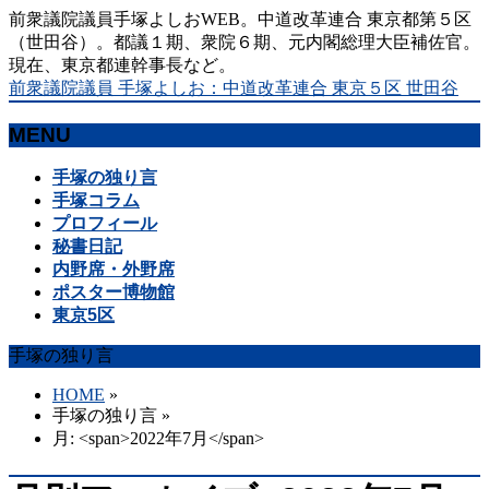
前衆議院議員手塚よしおWEB。中道改革連合 東京都第５区
（世田谷）。都議１期、衆院６期、元内閣総理大臣補佐官。
現在、東京都連幹事長など。
前衆議院議員 手塚よしお：中道改革連合 東京５区 世田谷
MENU
メ
手塚の独り言
ニ
手塚コラム
ュ
プロフィール
ー
秘書日記
を
内野席・外野席
飛
ポスター博物館
ば
東京5区
す
手塚の独り言
HOME
»
手塚の独り言
»
月: <span>2022年7月</span>