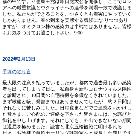
霧の中です。立憲民主党は昨日党大会を開催し、ここでロシ
アへの厳重抗議とウクライナへの連帯を満場一致で決議しま
した。私たちができることを、小さくとも着実にやっていく
しかありません。春の到来を実感する気候にな りつつあり
ますが、オミクロン株の感染力は半端ではありません。皆様
もお気をつけてお過ごし下さい。9:00
2022年2月13日
手塚の独り言
最大限の注意を払っていましたが、都内で過去最も多い感染
者を出してしまって日に、私自身も新型コロナウィルス陽性
と診断され、10日間の自宅待機を余儀なくされていました。
まず喉痛と咳、発熱まではありませんでしたが、約２日間は
それなりに苦しみました。日程変更などでご迷惑をおかけし
た皆さま、ご心配のご連絡を下さった皆さまには、お詫びと
御礼を申し上げます。それにしても、外出できないない期間
は退屈を極めました。読書と北京五輪観戦に明け暮れる
日々。お陰様で自称カーリング評論家へと成長した感じです