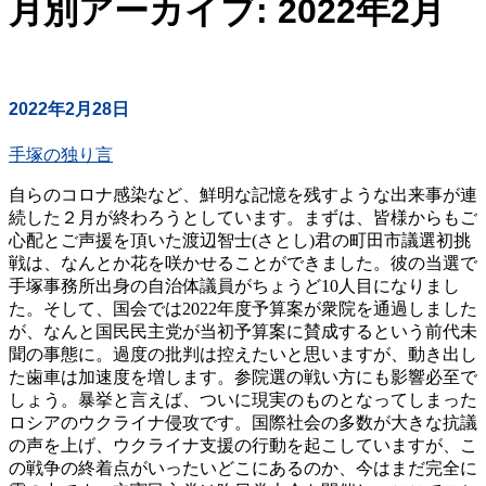
月別アーカイブ: 2022年2月
2022年2月28日
手塚の独り言
自らのコロナ感染など、鮮明な記憶を残すような出来事が連
続した２月が終わろうとしています。まずは、皆様からもご
心配とご声援を頂いた渡辺智士(さとし)君の町田市議選初挑
戦は、なんとか花を咲かせることができました。彼の当選で
手塚事務所出身の自治体議員がちょうど10人目になりまし
た。そして、国会では2022年度予算案が衆院を通過しました
が、なんと国民民主党が当初予算案に賛成するという前代未
聞の事態に。過度の批判は控えたいと思いますが、動き出し
た歯車は加速度を増します。参院選の戦い方にも影響必至で
しょう。暴挙と言えば、ついに現実のものとなってしまった
ロシアのウクライナ侵攻です。国際社会の多数が大きな抗議
の声を上げ、ウクライナ支援の行動を起こしていますが、こ
の戦争の終着点がいったいどこにあるのか、今はまだ完全に