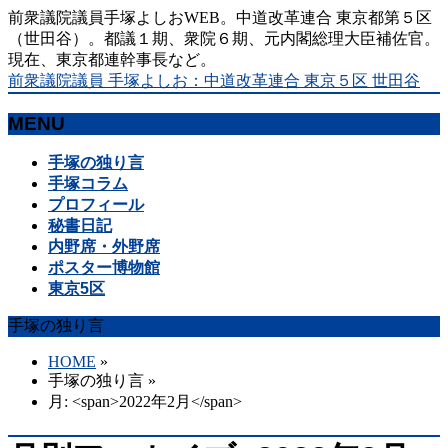
前衆議院議員手塚よしおWEB。中道改革連合 東京都第５区
（世田谷）。都議１期、衆院６期、元内閣総理大臣補佐官。
現在、東京都連幹事長など。
前衆議院議員 手塚よしお：中道改革連合 東京５区 世田谷
MENU
メ
手塚の独り言
ニ
手塚コラム
ュ
プロフィール
ー
秘書日記
を
内野席・外野席
飛
ポスター博物館
ば
東京5区
す
手塚の独り言
HOME
»
手塚の独り言
»
月: <span>2022年2月</span>