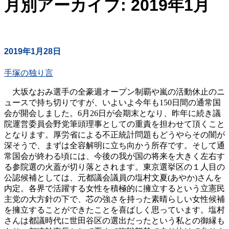
月別アーカイブ: 2019年1月
2019年1月28日
手塚の独り言
大坂なおみ選手の全豪週オープン制覇や嵐の活動休止のニ
ュースで持ち切りですが、いよいよ今年も150日間の通常国
会が開会しました。6月26日が会期末となり、昨年に続き議
院運営委員会野党筆頭理事としての重責を担わせて頂くこと
となります。厚労省による不正統計問題もどうやらその闇が
深そうで、まずは全容解明に立ち向かう所存です。そして通
常国会が終わる頃には、今後の我が国の将来を大きく左右す
る参院選の火蓋が切り落とされます。東京選挙区の１人目の
公認候補としては、元都議会議員の塩村文夏(あやか)さんを
内定。各界で活躍する女性を積極的に擁立するという立憲民
主党の大方針の下で、芯の強さを持った素晴らしい女性候補
を擁立することができたことを喜ばしく思っています。塩村
さんは都議時代に世田谷区の選出だったという私との御縁も