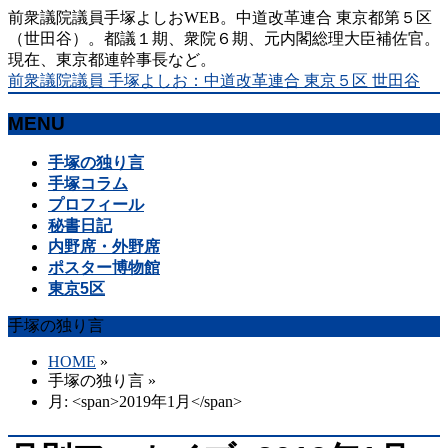
前衆議院議員手塚よしおWEB。中道改革連合 東京都第５区
（世田谷）。都議１期、衆院６期、元内閣総理大臣補佐官。
現在、東京都連幹事長など。
前衆議院議員 手塚よしお：中道改革連合 東京５区 世田谷
MENU
メ
手塚の独り言
ニ
手塚コラム
ュ
プロフィール
ー
秘書日記
を
内野席・外野席
飛
ポスター博物館
ば
東京5区
す
手塚の独り言
HOME
»
手塚の独り言
»
月: <span>2019年1月</span>