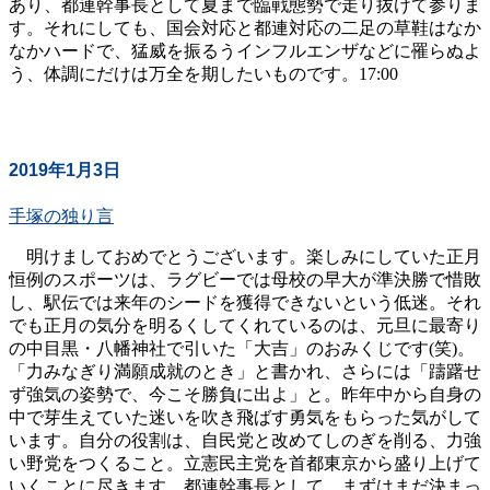
あり、都連幹事長として夏まで臨戦態勢で走り抜けて参りま
す。それにしても、国会対応と都連対応の二足の草鞋はなか
なかハードで、猛威を振るうインフルエンザなどに罹らぬよ
う、体調にだけは万全を期したいものです。17:00
2019年1月3日
手塚の独り言
明けましておめでとうございます。楽しみにしていた正月
恒例のスポーツは、ラグビーでは母校の早大が準決勝で惜敗
し、駅伝では来年のシードを獲得できないという低迷。それ
でも正月の気分を明るくしてくれているのは、元旦に最寄り
の中目黒・八幡神社で引いた「大吉」のおみくじです(笑)。
「力みなぎり満願成就のとき」と書かれ、さらには「躊躇せ
ず強気の姿勢で、今こそ勝負に出よ」と。昨年中から自身の
中で芽生えていた迷いを吹き飛ばす勇気をもらった気がして
います。自分の役割は、自民党と改めてしのぎを削る、力強
い野党をつくること。立憲民主党を首都東京から盛り上げて
いくことに尽きます。都連幹事長として、まずはまだ決まっ