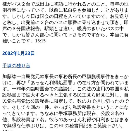
様がバス２台で成田山に初詣に行かれるとのこと。毎年の恒
例行事になっていて、以前に私自身も参加したことがありま
す。しかし今日は国会の日程も入っていますので、お見送り
と称し、出発前に２台のバスに順番に乗り込ませて頂き、即
席の３分国政報告。駅頭とは違い、暖房のきいたバスの中
で、しかも皆さん熱心に聞いて下さるのですから、本当に有
難いことです。15:15
2002年1月23日
手塚の独り言
加藤紘一自民党元幹事長の事務所長の巨額脱税事件をきっか
けに、再び「あっせん利得処罰罪」の在り方が問われていま
す。一昨年の臨時国会での議論は、この法の適用の範囲を私
設秘書まで拡大するべきと主張する民主党ら野党に対し、自
民党ら与党は公設秘書に限定して、数の力で押し切ったので
す。そして今回の一件。やっぱり私設秘書もということにな
ってきています。ちなみに手塚事務所は現在、公設３名の
他、私設秘書は７名。彼らのあっせん利得や口利きとはまる
で無縁な仕事ぶりは、このHPの秘書日記をご笑読下さい。