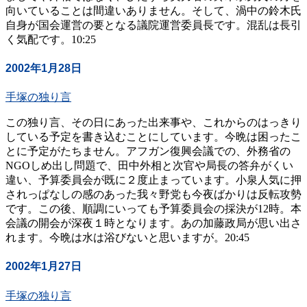
向いていることは間違いありません。そして、渦中の鈴木氏
自身が国会運営の要となる議院運営委員長です。混乱は長引
く気配です。10:25
2002年1月28日
手塚の独り言
この独り言、その日にあった出来事や、これからのはっきり
している予定を書き込むことにしています。今晩は困ったこ
とに予定がたちません。アフガン復興会議での、外務省の
NGOしめ出し問題で、田中外相と次官や局長の答弁がくい
違い、予算委員会が既に２度止まっています。小泉人気に押
されっぱなしの感のあった我々野党も今夜ばかりは反転攻勢
です。この後、順調にいっても予算委員会の採決が12時。本
会議の開会が深夜１時となります。あの加藤政局が思い出さ
れます。今晩は水は浴びないと思いますが。20:45
2002年1月27日
手塚の独り言