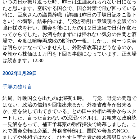
いつの日か振り返った時、昨日は生涯忘れられない日になっ
たと思います。空転する国会で、国会対策で飛び回っている
時に、巨泉さんの議員辞職（詳細は昨日の手塚日記をご覧下
さい）の衝撃。結果的には、与党が強引に衆議院本会議での
強行採決を行い、国会を後にしたのは２日連続で日付が変わ
ってからでした。お酒を飲まずには帰れない気分の仲間と酒
場で、今度は喧嘩両成敗の断行の一報。しかし、何一つ真実
は明らかになっていませんし、外務省改革はどうなるのか。
今朝から株価は１万円を下回る事態になっています。正念場
は続きます。12:30
2002年1月29日
手塚の独り言
結局、昨晩国会を出たのは深夜１時。「与党、野党の問題で
はない。政治の信頼を回復出来るか、外務省改革が出来る
か、意を決して出てきている」との田中外相の答弁からスタ
ートした、言った言わないの泥沼バドルは、お粗末な政府統
一見解をもって、補正予算案の強行採決で終幕しました。こ
れで国会空転は必至。外務省幹部は、国民や善意のNGO、
ましてや外相ではなく、ひたすら実力者の鈴木宗男氏の方を