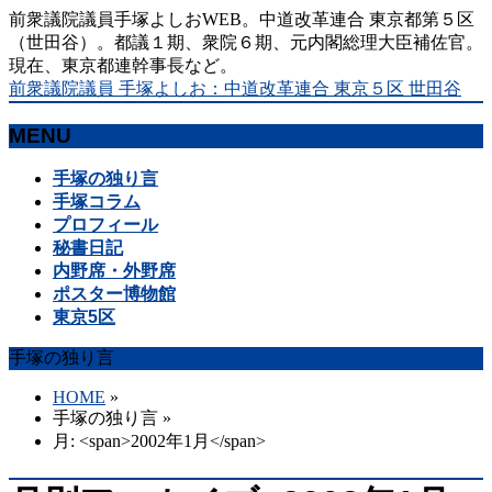
前衆議院議員手塚よしおWEB。中道改革連合 東京都第５区
（世田谷）。都議１期、衆院６期、元内閣総理大臣補佐官。
現在、東京都連幹事長など。
前衆議院議員 手塚よしお：中道改革連合 東京５区 世田谷
MENU
メ
手塚の独り言
ニ
手塚コラム
ュ
プロフィール
ー
秘書日記
を
内野席・外野席
飛
ポスター博物館
ば
東京5区
す
手塚の独り言
HOME
»
手塚の独り言
»
月: <span>2002年1月</span>