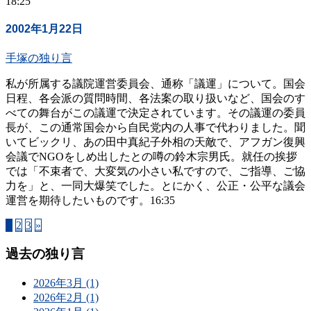
18:25
2002年1月22日
手塚の独り言
私が所属する議院運営委員会、通称「議運」について。国会
日程、各会派の質問時間、各法案の取り扱いなど、国会のす
べての舞台がこの議運で決定されています。その議運の委員
長が、この通常国会から自民党内の人事で代わりました。聞
いてビックリ、あの田中真紀子外相の天敵で、アフガン復興
会議でNGOをしめ出したとの噂の鈴木宗男氏。就任の挨拶
では「不束者で、大変気の小さい私ですので、ご指導、ご協
力を」と、一同大爆笑でした。とにかく、公正・公平な議会
運営を期待したいものです。16:35
1
2
3
»
過去の独り言
2026年3月 (1)
2026年2月 (1)