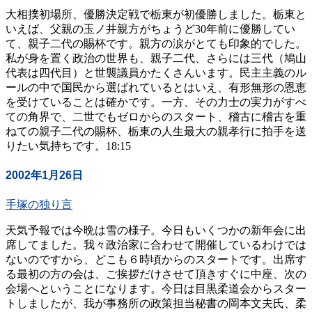
大相撲初場所、優勝決定戦で栃東が初優勝しました。栃東と
いえば、父親の玉ノ井親方がちょうど30年前に優勝してい
て、親子二代の賜杯です。親方の涙がとても印象的でした。
私が身を置く政治の世界も、親子二代、さらには三代（鳩山
代表は四代目）と世襲議員かたくさんいます。民主主義のル
ールの中で国民から選ばれているとはいえ、有形無形の恩恵
を受けていることは確かです。一方、その力士の実力がすべ
ての角界で、二世でもゼロからのスタート、稽古に稽古を重
ねての親子二代の賜杯、栃東の人生最大の親孝行に拍手を送
りたい気持ちです。18:15
2002年1月26日
手塚の独り言
天気予報では今晩は雪の様子。今日もいくつかの新年会に出
席してました。我々政治家に合わせて開催しているわけでは
ないのですから、どこも６時頃からのスタートです。出席す
る最初の方の会は、ご挨拶だけさせて頂きすぐに中座、次の
会場へということになります。今日は目黒柔道会からスター
トしましたが、我が事務所の政策担当秘書の岡本文夫氏、柔