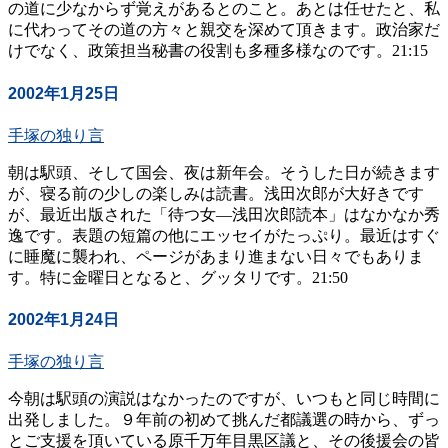
の道に少なからず覚えがあるとのこと。あとは任せたと、私
に代わってその道の方々と親交を深めて頂きます。政治家だ
けでなく、政策担当秘書の役割も多種多様なのです。21:15
2002年1月25日
手塚の独り言
朝は駅頭、そして国会、夜は新年会。そうした日が続きます
が、寝る前の少しの楽しみは読書。浅田次郎が大好きです
が、最近出版された「待つ女―浅田次郎読本」はなかなか秀
逸です。表題の短篇の他にエッセイがたっぷり。最近はすぐ
に睡魔に襲われ、ページがあまり進まない日々でもありま
す。特に金曜日となると、グッタリです。21:50
2002年1月24日
手塚の独り言
今朝は駅頭の演説はなかったのですが、いつもと同じ時間に
出発しました。９年前の初めて挑んだ都議選の時から、ずっ
とご支援を頂いている原千万年目黒区議と、その後援会の皆