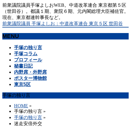
前衆議院議員手塚よしおWEB。中道改革連合 東京都第５区
（世田谷）。都議１期、衆院６期、元内閣総理大臣補佐官。
現在、東京都連幹事長など。
前衆議院議員 手塚よしお：中道改革連合 東京５区 世田谷
MENU
メ
手塚の独り言
ニ
手塚コラム
ュ
プロフィール
ー
秘書日記
を
内野席・外野席
飛
ポスター博物館
ば
東京5区
す
手塚の独り言
HOME
»
手塚の独り言
»
手塚の独り言
»
迷走安倍外交