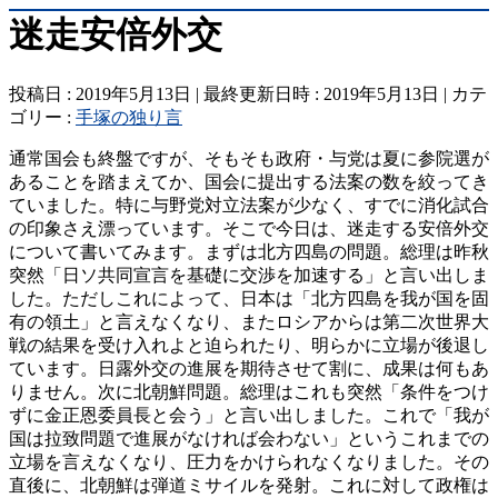
迷走安倍外交
投稿日 : 2019年5月13日
最終更新日時 : 2019年5月13日
カテ
ゴリー :
手塚の独り言
通常国会も終盤ですが、そもそも政府・与党は夏に参院選が
あることを踏まえてか、国会に提出する法案の数を絞ってき
ていました。特に与野党対立法案が少なく、すでに消化試合
の印象さえ漂っています。そこで今日は、迷走する安倍外交
について書いてみます。まずは北方四島の問題。総理は昨秋
突然「日ソ共同宣言を基礎に交渉を加速する」と言い出しま
した。ただしこれによって、日本は「北方四島を我が国を固
有の領土」と言えなくなり、またロシアからは第二次世界大
戦の結果を受け入れよと迫られたり、明らかに立場が後退し
ています。日露外交の進展を期待させて割に、成果は何もあ
りません。次に北朝鮮問題。総理はこれも突然「条件をつけ
ずに金正恩委員長と会う」と言い出しました。これで「我が
国は拉致問題で進展がなければ会わない」というこれまでの
立場を言えなくなり、圧力をかけられなくなりました。その
直後に、北朝鮮は弾道ミサイルを発射。これに対して政権は