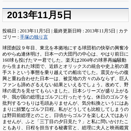
2013年11月5日
投稿日 : 2013年11月5日
最終更新日時 : 2013年11月5日
カテ
ゴリー :
手塚の独り言
球団創設９年目、東北を本拠地にする球団初の快挙の興奮冷
めやらぬ連休明け。日本一の大団円の中心は、やはり前日に
160球も投げたマー君でした。楽天は2004年の球界再編騒動
から生まれた球団で、近鉄とオリックスの統合や史上初の選
手ストという事態を乗り越えての船出でした。震災からの復
興と重ね合わせた日本一は、被災地の方々のみならず、巨人
ファンも諦めざるえない結果といえるでしょう。改めて、野
球の底力を見せてもらいました。日本シリーズが盛り上がる
中、我が国の総理はゴルフに行ったそうな。休日のゴルフを
批判するつもりは毛頭ありませんが、気分転換というにはあ
まりに頻繁なゴルフ日程。私がどうしても比較してしまうの
は野田前総理とのこと。日頃からゴルフを楽しむ人ではあり
ませんが、ふと「三丁目の夕日見た？」と私に問いかけたこ
ともあり、日程を担当する秘書官と、総理に夫人と映画鑑賞