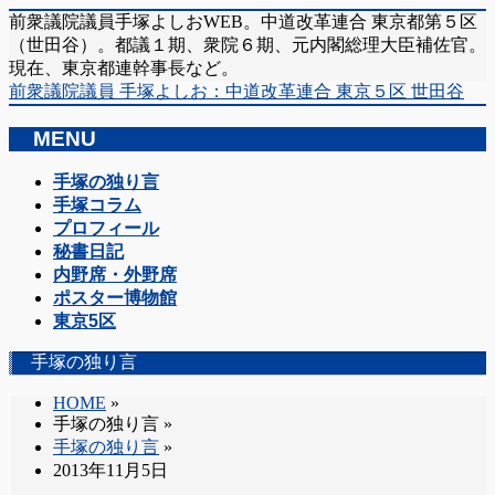
前衆議院議員手塚よしおWEB。中道改革連合 東京都第５区
（世田谷）。都議１期、衆院６期、元内閣総理大臣補佐官。
現在、東京都連幹事長など。
前衆議院議員 手塚よしお：中道改革連合 東京５区 世田谷
MENU
メ
手塚の独り言
ニ
手塚コラム
ュ
プロフィール
ー
秘書日記
を
内野席・外野席
飛
ポスター博物館
ば
東京5区
す
手塚の独り言
HOME
»
手塚の独り言
»
手塚の独り言
»
2013年11月5日