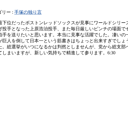
リー :
手塚の独り言
最下位だったボストンレッドソックスが見事にワールドシリー
げ投手となった上原浩治投手、また毎日厳しいピンチの場面で
拍手を送りたいと思います。本当に見事な活躍でした。凄いの
が巨人を倒して日本一という筋書きはちょっと出来すぎでしょ
た。総選挙がいつになるかは判然としませんが、党から総支部
しまいますが、新しい気持ちで精進して参ります。6:30