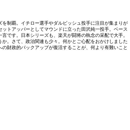
ズを制覇。イチロー選手やダルビッシュ投手に注目が集まりが
セットアッパーとしてマウンドに立った田沢純一投手。ベース
一言です。日本シリーズも、楽天が闘将の執念の采配で大手。
うか。さて、政治関連も少々。何かとご心配をおかけしました
への財政的バックアップが復活することが、何より有難いこと