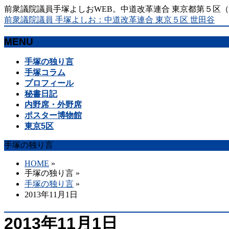
前衆議院議員手塚よしおWEB。中道改革連合 東京都第５区
前衆議院議員 手塚よしお：中道改革連合 東京５区 世田谷
MENU
メ
手塚の独り言
ニ
手塚コラム
ュ
プロフィール
ー
秘書日記
を
内野席・外野席
飛
ポスター博物館
ば
東京5区
す
手塚の独り言
HOME
»
手塚の独り言
»
手塚の独り言
»
2013年11月1日
2013年11月1日