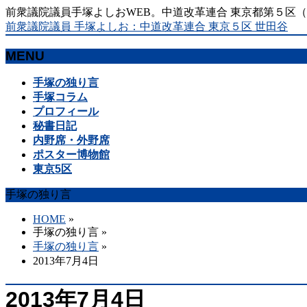
前衆議院議員手塚よしおWEB。中道改革連合 東京都第５区
前衆議院議員 手塚よしお：中道改革連合 東京５区 世田谷
MENU
メ
手塚の独り言
ニ
手塚コラム
ュ
プロフィール
ー
秘書日記
を
内野席・外野席
飛
ポスター博物館
ば
東京5区
す
手塚の独り言
HOME
»
手塚の独り言
»
手塚の独り言
»
2013年7月4日
2013年7月4日