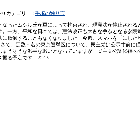
440
カテゴリー :
手塚の独り言
となったムシル氏が軍によって拘束され、現憲法が停止される
す。一方、平和な日本では、憲法改正も大きな争点となる参院
法に抵触することもなくなりました。今週、スマホを手にした私
い。さて、定数５名の東京選挙区について。民主党は公示寸前に
しまうそうな派手な戦いとなっていますが、民主党公認候補へ
る予定です。22:15