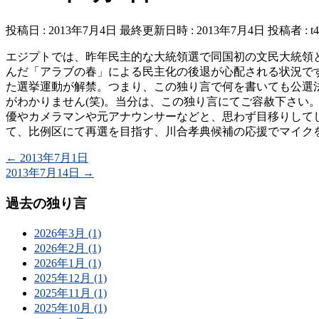
投稿日 : 2013年7月4日
最終更新日時 : 2013年7月4日
投稿者 :
t
エジプトでは、昨年民主的な大統領選で同国初の文民大統領
んだ「アラブの春」による民主化の後退が心配される状況で
た選挙運動が解禁。つまり、この独り言で何を書いても公選
がわかりません(笑)。当分は、この独り言にてご容赦下さ
優やカメラマンや元アナウンサーなどと、思わず目移りして
て、比例区にて再選を目指す、川合孝典候補の応援でマイクを握
←
2013年7月1日
2013年7月14日
→
過去の独り言
2026年3月 (1)
2026年2月 (1)
2026年1月 (1)
2025年12月 (1)
2025年11月 (1)
2025年10月 (1)