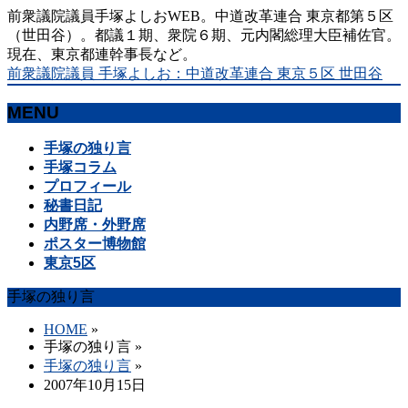
前衆議院議員手塚よしおWEB。中道改革連合 東京都第５区
（世田谷）。都議１期、衆院６期、元内閣総理大臣補佐官。
現在、東京都連幹事長など。
前衆議院議員 手塚よしお：中道改革連合 東京５区 世田谷
MENU
メ
手塚の独り言
ニ
手塚コラム
ュ
プロフィール
ー
秘書日記
を
内野席・外野席
飛
ポスター博物館
ば
東京5区
す
手塚の独り言
HOME
»
手塚の独り言
»
手塚の独り言
»
2007年10月15日