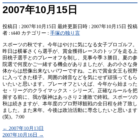
2007年10月15日
投稿日 : 2007年10月15日
最終更新日時 : 2007年10月15日
投稿
者 :
t440
カテゴリー :
手塚の独り言
スポーツの秋です。今年はやけに気になる女子プロゴルフ。
昨日は横峯さくら選手が、賞金獲得レースのトップを走る上
田桃子選手とのプレーオフを制し、見事今季３勝目。夏の参
院選で何度かご一緒する機会がありましたが、あの小さな身
体からは想像出来ないパワーですね。これで賞金女王も視野
に入ってきた様子。周囲の雑音などを気にせず頑張ってもら
いたいと思います。プレーオフといえば、今年から始まった
セ・リーグのクライマックス・シリーズ。正確なルールを把
握する前に、我が阪神はあっさり２連敗で終戦。スポーツの
秋は続きますが、本年度のプロ野球観戦の全日程を終了致し
ました。また来年。今後は政治活動に専念したいと思います
(笑)。7:00
←
2007年10月13日
2007年10月16日
→