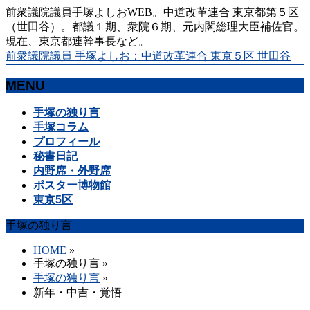
前衆議院議員手塚よしおWEB。中道改革連合 東京都第５区
（世田谷）。都議１期、衆院６期、元内閣総理大臣補佐官。
現在、東京都連幹事長など。
前衆議院議員 手塚よしお：中道改革連合 東京５区 世田谷
MENU
メ
手塚の独り言
ニ
手塚コラム
ュ
プロフィール
ー
秘書日記
を
内野席・外野席
飛
ポスター博物館
ば
東京5区
す
手塚の独り言
HOME
»
手塚の独り言
»
手塚の独り言
»
新年・中吉・覚悟