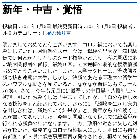
新年・中吉・覚悟
投稿日 : 2021年1月6日
最終更新日時 : 2021年1月6日
投稿者 :
t440
カテゴリー :
手塚の独り言
明けましておめでとうございます。コロナ禍においても楽し
みにしていた正月恒例のスポーツは、母校の早大が、箱根駅
伝では何とかギリギリのシード権争いどまり。私の周辺に多
い駒大関係者の皆様、最終10区にて大逆転の劇的な復活優勝
おめでとうございました。また、大学ラグビーは、準決勝を
勝ち抜き連覇に大手。しかし、決勝であたる天理大の留学生
のパワフルな動きを見ていると、なかなか自信はもてません
が(笑)。さて、今年も元旦には最寄りの中目黒・八幡神社へ
初詣。引いたおみくじは「中吉」でしたが、「自分を信じ次
なる挑戦を」と記されており、さらには「経験を生かし実力
を出しきれば、満足のいく結果が」と、新年から力の湧くこ
とが書いてありました。今年は間違いなく秋までに総選挙が
行われる勝負の年になります。一方、政府の遅きに失した対
策が招いた、爆発的なコロナ感染拡大により、明日にも再び
首都圏１都３県に緊急事態宣言が発令される、極めて先行き