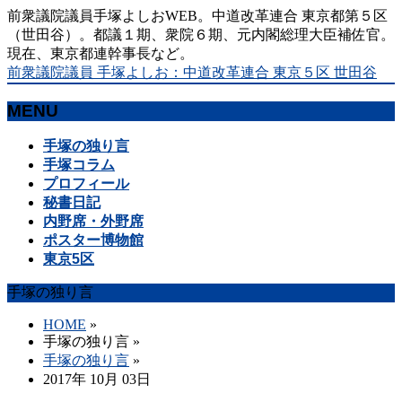
前衆議院議員手塚よしおWEB。中道改革連合 東京都第５区
（世田谷）。都議１期、衆院６期、元内閣総理大臣補佐官。
現在、東京都連幹事長など。
前衆議院議員 手塚よしお：中道改革連合 東京５区 世田谷
MENU
メ
手塚の独り言
ニ
手塚コラム
ュ
プロフィール
ー
秘書日記
を
内野席・外野席
飛
ポスター博物館
ば
東京5区
す
手塚の独り言
HOME
»
手塚の独り言
»
手塚の独り言
»
2017年 10月 03日