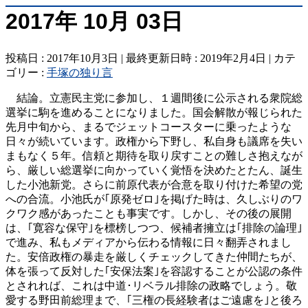
2017年 10月 03日
投稿日 : 2017年10月3日
最終更新日時 : 2019年2月4日
カテ
ゴリー :
手塚の独り言
結論。立憲民主党に参加し、１週間後に公示される衆院総
選挙に駒を進めることになりました。国会解散が報じられた
先月中旬から、まるでジェットコースターに乗ったような
日々が続いています。政権から下野し、私自身も議席を失い
まもなく５年。信頼と期待を取り戻すことの難しさ抱えなが
ら、厳しい総選挙に向かっていく覚悟を決めたとたん、誕生
した小池新党。さらに前原代表が合意を取り付けた希望の党
への合流。小池氏が｢原発ゼロ｣を掲げた時は、久しぶりのワ
クワク感があったことも事実です。しかし、その後の展開
は、｢寛容な保守｣を標榜しつつ、候補者擁立は｢排除の論理｣
で進み、私もメディアから伝わる情報に日々翻弄されまし
た。安倍政権の暴走を厳しくチェックしてきた仲間たちが、
体を張って反対した｢安保法案｣を容認することが公認の条件
とされれば、これは中道･リベラル排除の政略でしょう。敬
愛する野田前総理まで、｢三権の長経験者はご遠慮を｣と後ろ