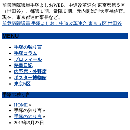
前衆議院議員手塚よしおWEB。中道改革連合 東京都第５区
（世田谷）。都議１期、衆院６期、元内閣総理大臣補佐官。
現在、東京都連幹事長など。
前衆議院議員 手塚よしお：中道改革連合 東京５区 世田谷
MENU
メ
手塚の独り言
ニ
手塚コラム
ュ
プロフィール
ー
秘書日記
を
内野席・外野席
飛
ポスター博物館
ば
東京5区
す
手塚の独り言
HOME
»
手塚の独り言
»
手塚の独り言
»
2013年9月23日