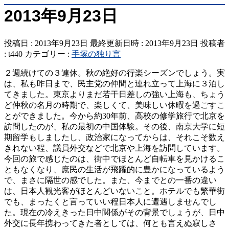
2013年9月23日
投稿日 : 2013年9月23日
最終更新日時 : 2013年9月23日
投稿者
:
t440
カテゴリー :
手塚の独り言
２週続けての３連休。秋の絶好の行楽シーズンでしょう。実
は、私も昨日まで、民主党の仲間と連れ立って上海に３泊し
てきました。東京よりまだ若干日差しの強い上海も、ちょう
ど仲秋の名月の時期で、楽しくて、美味しい休暇を過ごすこ
とができました。今から約30年前、高校の修学旅行で北京を
訪問したのが、私の最初の中国体験。その後、南京大学に短
期留学もしましたし、政治家になってからは、それこそ数え
きれない程、議員外交などで北京や上海を訪問しています。
今回の旅で感じたのは、街中でほとんど自転車を見かけるこ
ともなくなり、庶民の生活が飛躍的に豊かになっているよう
で、まさに隔世の感でした。また、今までとの一番の違い
は、日本人観光客がほとんどいないこと。ホテルでも繁華街
でも、まったくと言っていい程日本人に遭遇しませんでし
た。現在の冷えきった日中関係がその背景でしょうが、日中
外交に長年携わってきた者としては、何とも言えぬ寂しさ