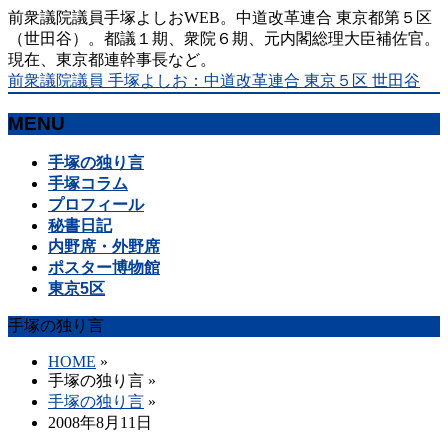
前衆議院議員手塚よしおWEB。中道改革連合 東京都第５区
（世田谷）。都議１期、衆院６期、元内閣総理大臣補佐官。
現在、東京都連幹事長など。
前衆議院議員 手塚よしお：中道改革連合 東京５区 世田谷
MENU
メ
手塚の独り言
ニ
手塚コラム
ュ
プロフィール
ー
秘書日記
を
内野席・外野席
飛
ポスター博物館
ば
東京5区
す
手塚の独り言
HOME
»
手塚の独り言
»
手塚の独り言
»
2008年8月11日