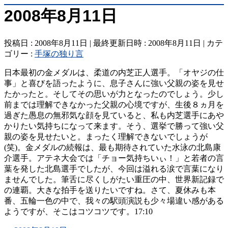
2008年8月11日
投稿日 : 2008年8月11日
最終更新日時 : 2008年8月11日
カテ
ゴリー :
手塚の独り言
日本最初の金メダルは、柔道の内芝正人選手。「オヤジの仕
事」と喜びを語ったように、息子さんに強い父親の姿を見せ
たかったと。そしてその思いが力となったのでしょう。少し
前までは理解できなかった父親の心境ですが、生後８ヵ月を
過ぎた愚息の無邪気な顔を見ていると、私も内芝選手にあや
かりたい気持ちになって来ます。そう、選挙で勝って強い父
親の姿を見せたいと。まったく理解できないでしょうが
(笑)。金メダルの続報は、最も期待されていた水泳の北島康
介選手。アテネ大会では「チョー気持ちいぃ！」と若者の言
葉を発した北島選手でしたが、今回は溢れる涙で言葉になり
ませんでした。筆舌に尽くしがたい重圧の中、世界新記録で
の連覇。大きな拍手を送りたいですね。さて、夏休みも本
番、五輪一色の中で、我々の駅頭演説も少々場違い感がある
ようですが、そこはコツコツです。17:10