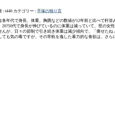
 :
t440
カテゴリー :
手塚の独り言
各年代で身長、体重、胸囲などの数値が12年前と比べて軒並み大
20?50代で身長が伸びているのに体重は減っていて、世の女
せんが、日々の節制で引き続き体重は減少傾向で、「痩せたね」
摘しても気の毒ですが、その常軌を逸した暴力的な食欲は、さら