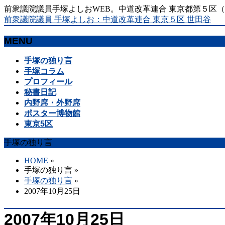
前衆議院議員手塚よしおWEB。中道改革連合 東京都第５区
前衆議院議員 手塚よしお：中道改革連合 東京５区 世田谷
MENU
メ
手塚の独り言
ニ
手塚コラム
ュ
プロフィール
ー
秘書日記
を
内野席・外野席
飛
ポスター博物館
ば
東京5区
す
手塚の独り言
HOME
»
手塚の独り言
»
手塚の独り言
»
2007年10月25日
2007年10月25日