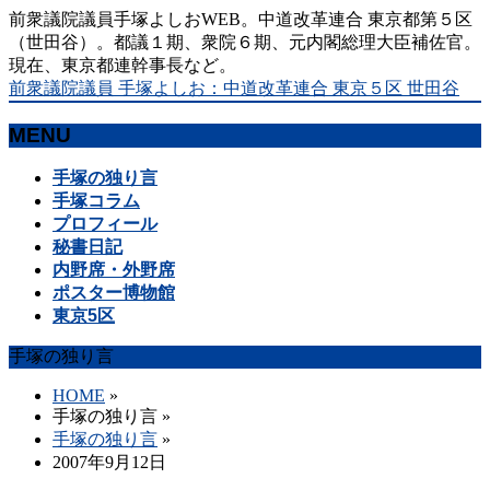
前衆議院議員手塚よしおWEB。中道改革連合 東京都第５区
（世田谷）。都議１期、衆院６期、元内閣総理大臣補佐官。
現在、東京都連幹事長など。
前衆議院議員 手塚よしお：中道改革連合 東京５区 世田谷
MENU
メ
手塚の独り言
ニ
手塚コラム
ュ
プロフィール
ー
秘書日記
を
内野席・外野席
飛
ポスター博物館
ば
東京5区
す
手塚の独り言
HOME
»
手塚の独り言
»
手塚の独り言
»
2007年9月12日