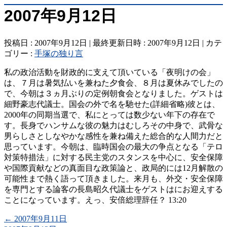
2007年9月12日
投稿日 : 2007年9月12日
最終更新日時 : 2007年9月12日
カテ
ゴリー :
手塚の独り言
私の政治活動を財政的に支えて頂いている「夜明けの会」
は、７月は暑気払いを兼ねた夕食会、８月は夏休みでしたの
で、今朝は３ヵ月ぶりの定例朝食会となりました。ゲストは
細野豪志代議士。国会の外で名を馳せた(詳細省略)彼とは、
2000年の同期当選で、私にとっては数少ない年下の存在で
す。長身でハンサムな彼の魅力はむしろその中身で、武骨な
男らしさとしなやかな感性を兼ね備えた総合的な人間力だと
思っています。今朝は、臨時国会の最大の争点となる「テロ
対策特措法」に対する民主党のスタンスを中心に、安全保障
や国際貢献などの真面目な政策論と、政局的には12月解散の
可能性まで熱く語って頂きました。来月も、外交・安全保障
を専門とする論客の長島昭久代議士をゲストはにお迎えする
ことになっています。えっ、安倍総理辞任？ 13:20
←
2007年9月11日