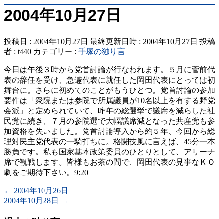
2004年10月27日
投稿日 : 2004年10月27日
最終更新日時 : 2004年10月27日
投稿
者 :
t440
カテゴリー :
手塚の独り言
今日は午後３時から党首討論が行なわれます。５月に菅前代
表の辞任を受け、急遽代表に就任した岡田代表にとっては初
舞台に。さらに初めてのことがもうひとつ。党首討論の参加
要件は「衆院または参院で所属議員が10名以上を有する野党
会派」と定められていて、昨年の総選挙で議席を減らした社
民党に続き、７月の参院選で大幅議席減となった共産党も参
加資格を失いました。党首討論導入から約５年、今回から総
理対民主党代表の一騎打ちに。格闘技風に言えば、45分一本
勝負です。私も国家基本政策委員のひとりとして、アリーナ
席で観戦します。皆様もお茶の間で、岡田代表の見事なＫＯ
劇をご期待下さい。9:20
←
2004年10月26日
2004年10月28日
→