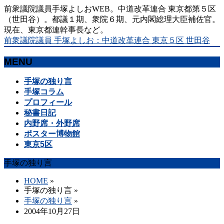
前衆議院議員手塚よしおWEB。中道改革連合 東京都第５区
（世田谷）。都議１期、衆院６期、元内閣総理大臣補佐官。
現在、東京都連幹事長など。
前衆議院議員 手塚よしお：中道改革連合 東京５区 世田谷
MENU
メ
手塚の独り言
ニ
手塚コラム
ュ
プロフィール
ー
秘書日記
を
内野席・外野席
飛
ポスター博物館
ば
東京5区
す
手塚の独り言
HOME
»
手塚の独り言
»
手塚の独り言
»
2004年10月27日