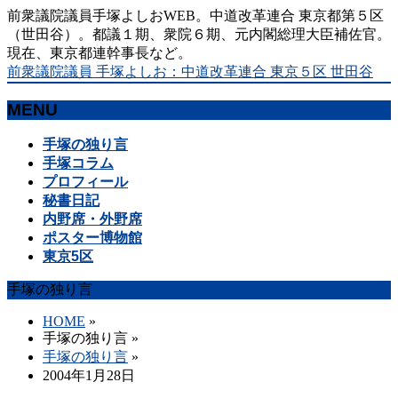
前衆議院議員手塚よしおWEB。中道改革連合 東京都第５区
（世田谷）。都議１期、衆院６期、元内閣総理大臣補佐官。
現在、東京都連幹事長など。
前衆議院議員 手塚よしお：中道改革連合 東京５区 世田谷
MENU
メ
手塚の独り言
ニ
手塚コラム
ュ
プロフィール
ー
秘書日記
を
内野席・外野席
飛
ポスター博物館
ば
東京5区
す
手塚の独り言
HOME
»
手塚の独り言
»
手塚の独り言
»
2004年1月28日