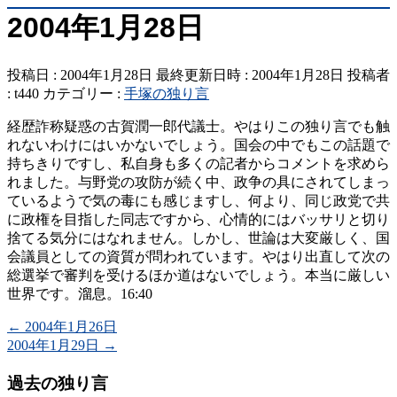
2004年1月28日
投稿日 : 2004年1月28日
最終更新日時 : 2004年1月28日
投稿者
:
t440
カテゴリー :
手塚の独り言
経歴詐称疑惑の古賀潤一郎代議士。やはりこの独り言でも触
れないわけにはいかないでしょう。国会の中でもこの話題で
持ちきりですし、私自身も多くの記者からコメントを求めら
れました。与野党の攻防が続く中、政争の具にされてしまっ
ているようで気の毒にも感じますし、何より、同じ政党で共
に政権を目指した同志ですから、心情的にはバッサリと切り
捨てる気分にはなれません。しかし、世論は大変厳しく、国
会議員としての資質が問われています。やはり出直して次の
総選挙で審判を受けるほか道はないでしょう。本当に厳しい
世界です。溜息。16:40
←
2004年1月26日
2004年1月29日
→
過去の独り言