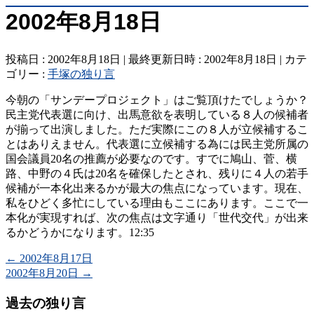
2002年8月18日
投稿日 : 2002年8月18日
最終更新日時 : 2002年8月18日
カテ
ゴリー :
手塚の独り言
今朝の「サンデープロジェクト」はご覧頂けたでしょうか？
民主党代表選に向け、出馬意欲を表明している８人の候補者
が揃って出演しました。ただ実際にこの８人が立候補するこ
とはありえません。代表選に立候補する為には民主党所属の
国会議員20名の推薦が必要なのです。すでに鳩山、菅、横
路、中野の４氏は20名を確保したとされ、残りに４人の若手
候補が一本化出来るかが最大の焦点になっています。現在、
私をひどく多忙にしている理由もここにあります。ここで一
本化が実現すれば、次の焦点は文字通り「世代交代」が出来
るかどうかになります。12:35
←
2002年8月17日
2002年8月20日
→
過去の独り言