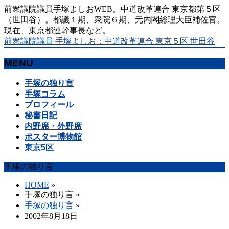
前衆議院議員手塚よしおWEB。中道改革連合 東京都第５区
（世田谷）。都議１期、衆院６期、元内閣総理大臣補佐官。
現在、東京都連幹事長など。
前衆議院議員 手塚よしお：中道改革連合 東京５区 世田谷
MENU
メ
手塚の独り言
ニ
手塚コラム
ュ
プロフィール
ー
秘書日記
を
内野席・外野席
飛
ポスター博物館
ば
東京5区
す
手塚の独り言
HOME
»
手塚の独り言
»
手塚の独り言
»
2002年8月18日