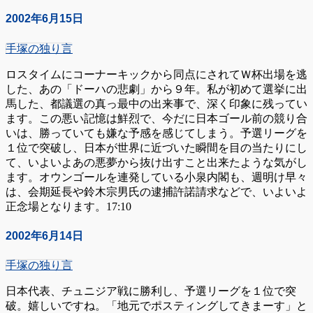
2002年6月15日
手塚の独り言
ロスタイムにコーナーキックから同点にされてＷ杯出場を逃
した、あの「ドーハの悲劇」から９年。私が初めて選挙に出
馬した、都議選の真っ最中の出来事で、深く印象に残ってい
ます。この悪い記憶は鮮烈で、今だに日本ゴール前の競り合
いは、勝っていても嫌な予感を感じてしまう。予選リーグを
１位で突破し、日本が世界に近づいた瞬間を目の当たりにし
て、いよいよあの悪夢から抜け出すこと出来たような気がし
ます。オウンゴールを連発している小泉内閣も、週明け早々
は、会期延長や鈴木宗男氏の逮捕許諾請求などで、いよいよ
正念場となります。17:10
2002年6月14日
手塚の独り言
日本代表、チュニジア戦に勝利し、予選リーグを１位で突
破。嬉しいですね。「地元でポスティングしてきまーす」と