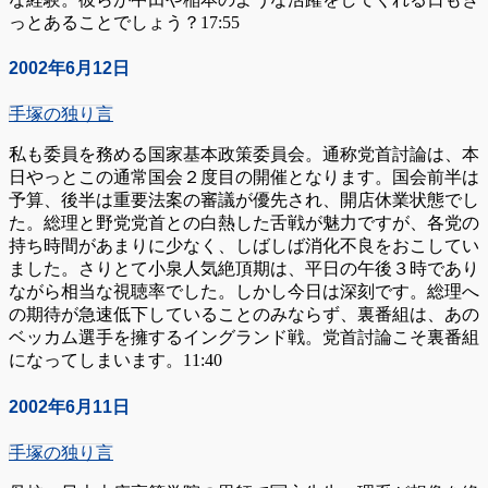
っとあることでしょう？17:55
2002年6月12日
手塚の独り言
私も委員を務める国家基本政策委員会。通称党首討論は、本
日やっとこの通常国会２度目の開催となります。国会前半は
予算、後半は重要法案の審議が優先され、開店休業状態でし
た。総理と野党党首との白熱した舌戦が魅力ですが、各党の
持ち時間があまりに少なく、しばしば消化不良をおこしてい
ました。さりとて小泉人気絶頂期は、平日の午後３時であり
ながら相当な視聴率でした。しかし今日は深刻です。総理へ
の期待が急速低下していることのみならず、裏番組は、あの
ベッカム選手を擁するイングランド戦。党首討論こそ裏番組
になってしまいます。11:40
2002年6月11日
手塚の独り言