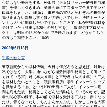
心にもない発言をする、松田君（最近はサッカー解説担当秘
書）を優しく引き止め、議員会館にてスタッフ全員でテレビ
観戦をしました。日頃は、事務所の電話とそれぞれの携帯が
鳴り止まない部屋も驚くほどの静けさでした。決勝トーナメ
ントも大いに期待したいですね。ところで、私が密着取材を
受けていた（詳細は5/28付の独り言を）「報道特捜プロジェ
クト」は明日の13:30から4chで放映されます。どうかこちら
の方もご期待下さい。18:05
2002年6月13日
手塚の独り言
東京新聞からの取材依頼。今日は何だろうと思えば、対象は
私ではなく、大学に通いながら週数回学生秘書として働いて
くれている宮川君（早大４年）と平野君（法大４年）の二人
を取材したいとのこと。議員事務所に学生インターンシップ
を供給する「.jp」というNPO出身の二人が、インターン期
間を終えた後、秘書としてどんな活動をしているのかが、記
者の関心事の様子。私の前で取材を受ける二人は、赤くなっ
たり、青くなったり、ちんぷんかんぷん。しかしこれも大事
な経験。彼らが中田や稲本のような活躍をしてくれる日もき