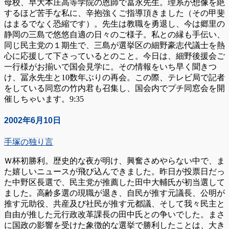
母校、早大本庄高等学院の恩師で冨永先生。理系が想像を絶
するほど苦手な私に、辛抱強くご指導頂きました（その甲斐
はまるでなく恐縮です）。先生は教職を勇退し、今は郷里の
静岡の三島で悠悠自適の日々のご様子。私との縁も手伝い、
同じ民主党の１期生で、三島が選挙区の細野豪志代議士を熱
心に応援して下さっているとのこと。今日は、細野後援会ご
一行様がお揃いで国会見学に。その情報をいち早く聞きつ
け、冨永先生と10数年ぶりの再会。この際、テレビ局で記者
をしている同窓の竹内君も召集し、国会内でプチ同窓会を開
催しちゃいます。9:35
2002年6月10日
手塚の独り言
Ｗ杯初勝利。歴史的な夜が明け、興奮さめやらない中で、ま
た嬉しいニュースが飛び込んできました。昨日が投票日だっ
た中野区長選で、民主党が推薦した田中大輔氏が初当選して
ました。高齢多選の現職が退き、自民が推す元議長、公明が
推す元助役、共産及び社民が推す元都議、そして我々民主と
自由が推した元行政改革課長の田中氏との争いでした。まさ
に国政の影響を受けた象徴的な選挙で勝利したことは、大き