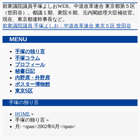
前衆議院議員手塚よしおWEB。中道改革連合 東京都第５区
（世田谷）。都議１期、衆院６期、元内閣総理大臣補佐官。
現在、東京都連幹事長など。
前衆議院議員 手塚よしお：中道改革連合 東京５区 世田谷
MENU
メ
手塚の独り言
ニ
手塚コラム
ュ
プロフィール
ー
秘書日記
を
内野席・外野席
飛
ポスター博物館
ば
東京5区
す
手塚の独り言
HOME
»
手塚の独り言
»
月: <span>2002年6月</span>