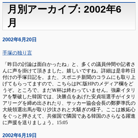
月別アーカイブ: 2002年6
月
2002年6月20日
手塚の独り言
「昨日の討論は面白かったね」と、多くの議員仲間や記者さ
んに声を掛けて頂きました。嬉しいですね。詳細は是非昨日
付けの手塚日記を。また、スポニチ新聞のコラムにも取り上
げてもらってますので、こちらはPC版HPのメディア欄をど
うぞ。ところで、まだＷ杯は終わっていません。強豪イタリ
アを撃破した韓国では、決勝点をあげた安貞垣選手がイタリ
アリーグを締め出されたり、サッカー協会会長の鄭夢準氏の
大統領選出馬が取り沙汰されと大騒ぎの様子。ここは嫉妬心
をぐっと押さえて、共催国で隣国である韓国のさらなる躍進
に声援を送りましょう。15:05
2002年6月19日