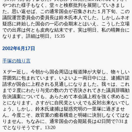
やつれた様子もなく、堂々と検察批判を展開していきまし
た。思い返せば、この通常国会が召集された１月下旬、この
議院運営委員会の委員長は鈴木氏本人でした。しかしムネオ
疑惑に終始した国会の一応の会期末とはいえ、こうした立場
での出席は何とも皮肉な結末です。実は明日、私の晴舞台に
なります。詳細は明日。15:35
2002年6月17日
手塚の独り言
Ｘデー近し。今朝から国会周辺は報道陣が大挙し、物々しい
雰囲気に包まれています。いよいよ一両日中には、逮捕許諾
請求が国会に上程される見通しになりました。我々は、これ
まで２度にわたり与党の数の力で否決されてきた議員辞職勧
告決議案についても、あらためて本会議上程を強く求めるこ
とになります。さすがに自民党といえでも反対出来ないでし
ょう。しかし、鈴木氏逮捕は疑惑究明の一里塚に過ぎませ
ん。今度こそ、政官業の癒着構造と明確に決別しなくてはな
りません。ちなみに、通常国会の会期延長は42日間で7/31ま
でとなりそうです。13:20