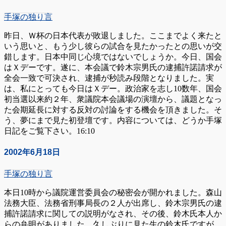
手塚の独り言
昨日、Ｗ杯の日本代表が敗退しました。ここまでよく来たと
いう思いと、もう少し彼らの試合を見たかったとの思いが交
錯します。日本中同じ心境ではないでしょうか。今日、国会
はＸデーです。遂に、本会議で鈴木宗男氏の逮捕許諾請求が
全会一致で可決され、逮捕が秒読み段階となりました。実
は、私にとっても今日はＸデー。政治家を志し10数年、国会
初当選以来約２年、衆議院本会議場の演壇から、議題となっ
た会期延長に対する反対の討論をする機会を頂きました。そ
う、夢にまで見た初登壇です。内容については、どうか手塚
日記をご覧下さい。16:10
2002年6月18日
手塚の独り言
本日10時から議院運営委員会の秘密会が開かれました。森山
法務大臣、法務省刑事局長の２人が出席し、鈴木宗男氏の逮
捕許諾請求に関しての説明がなされ、その後、鈴木氏本人か
らの弁明がありました。久しぶりに見た生の鈴木氏ですが、