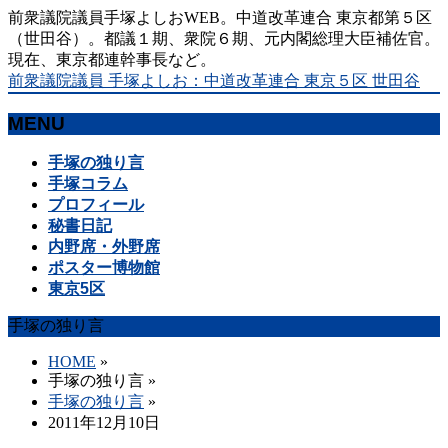
前衆議院議員手塚よしおWEB。中道改革連合 東京都第５区
（世田谷）。都議１期、衆院６期、元内閣総理大臣補佐官。
現在、東京都連幹事長など。
前衆議院議員 手塚よしお：中道改革連合 東京５区 世田谷
MENU
メ
手塚の独り言
ニ
手塚コラム
ュ
プロフィール
ー
秘書日記
を
内野席・外野席
飛
ポスター博物館
ば
東京5区
す
手塚の独り言
HOME
»
手塚の独り言
»
手塚の独り言
»
2011年12月10日