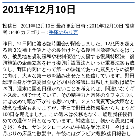
2011年12月10日
投稿日 : 2011年12月10日
最終更新日時 : 2011年12月10日
投稿
者 :
t440
カテゴリー :
手塚の独り言
昨日、51日間に渡る臨時国会が閉会しました。12兆円を超え
る第３次補正予算とその裏付けとなる復興財源確保法をはじ
め、被災地を規制緩和や税制優遇で支援する復興特区法、復
興施策の企画立案を行う復興庁設置法といった重要法案も成
立し、野田内閣にとって第一の課題であった震災からの復興
に向け、大きな第一歩を踏み出せたと確信しています。野田
総理自身が予算委員会などの国会審議に出席した回数は総計
29回。週末に国会日程がないことを考えれば、間違いなくギ
ネス級。側で仕えていて、その精神力と肉体のタフネスぶり
には改めて頭が下がりる思いです。２人の問責可決大臣など
残念な現実もありますが、本日で野田政権発足からちょうど
100日を迎えました。この週末は公務もなく、総理就任後初
めての週休２日となっています。補佐官は、朝から愚息に叩
き起こされ、サンタクロースへの手紙を受け取り、今は１ヵ
月ぶりの床屋で散髪中。午後にはグラビア撮影(後日報告し