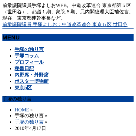
前衆議院議員手塚よしおWEB。中道改革連合 東京都第５区
（世田谷）。都議１期、衆院６期、元内閣総理大臣補佐官。
現在、東京都連幹事長など。
前衆議院議員 手塚よしお：中道改革連合 東京５区 世田谷
MENU
メ
手塚の独り言
ニ
手塚コラム
ュ
プロフィール
ー
秘書日記
を
内野席・外野席
飛
ポスター博物館
ば
東京5区
す
手塚の独り言
HOME
»
手塚の独り言
»
手塚の独り言
»
2010年4月17日