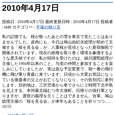
2010年4月17日
投稿日 : 2010年4月17日
最終更新日時 : 2010年4月17日
投稿者
:
t440
カテゴリー :
手塚の独り言
私の記憶でも、桜が散ったあとの雪を東京で見たことはあり
ませんでした。皮肉にも、今日は鳩山由紀夫総理が初めて主
催する「桜を見る会」が、八重桜が見頃となった新宿御苑で
開催されています。現在の政権を取り巻く環境を象徴するよ
うな悪天候ですが、私が招待を受けたのは、細川護煕総理が
主催した1994年以来のこと。与党の仲間と参加することを楽
しみにしていましたが、実は急な予定変更で、朝一番の飛行
機に飛び乗り青森に来ています。日頃から大変お世話になっ
ている後援者の父上がお亡くなりになり、その告別式に参列
します。目的地は、三沢空港から車でさらに２時間下北半島
を北上する、本州最北端むつ市大湊町。日帰りの強行軍とな
りますが、渡世の義理を欠くことはできません。合掌。鳩山
総理主催の「桜を見る会」が来年もあることを祈りつつ…。
10:55