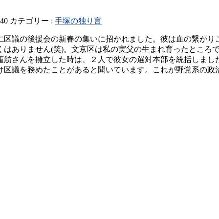
440
カテゴリー :
手塚の独り言
仁区議の後援会の新春の集いに招かれました。彼は血の繋がり
くはありません(笑)。文京区は私の実父の生まれ育ったところ
蓮舫さんを擁立した時は、２人で彼女の選対本部を統括しまし
け区議を務めたことがあると聞いています。これが野党系の政治