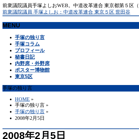
前衆議院議員手塚よしおWEB。中道改革連合 東京都第５区
前衆議院議員 手塚よしお：中道改革連合 東京５区 世田谷
MENU
メ
手塚の独り言
ニ
手塚コラム
ュ
プロフィール
ー
秘書日記
を
内野席・外野席
飛
ポスター博物館
ば
東京5区
す
手塚の独り言
HOME
»
手塚の独り言
»
手塚の独り言
»
2008年2月5日
2008年2月5日