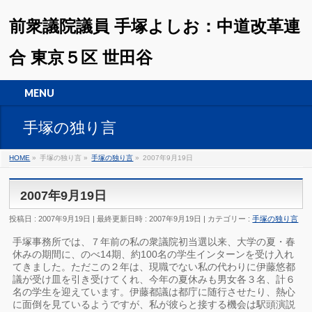
前衆議院議員 手塚よしお：中道改革連
合 東京５区 世田谷
MENU
手塚の独り言
HOME
»
手塚の独り言
»
手塚の独り言
»
2007年9月19日
2007年9月19日
投稿日 : 2007年9月19日
最終更新日時 : 2007年9月19日
カテゴリー :
手塚の独り言
手塚事務所では、７年前の私の衆議院初当選以来、大学の夏・春
休みの期間に、のべ14期、約100名の学生インターンを受け入れ
てきました。ただこの２年は、現職でない私の代わりに伊藤悠都
議が受け皿を引き受けてくれ、今年の夏休みも男女各３名、計６
名の学生を迎えています。伊藤都議は都庁に随行させたり、熱心
に面倒を見ているようですが、私が彼らと接する機会は駅頭演説