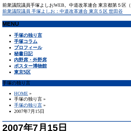
前衆議院議員手塚よしおWEB。中道改革連合 東京都第５区
前衆議院議員 手塚よしお：中道改革連合 東京５区 世田谷
MENU
メ
手塚の独り言
ニ
手塚コラム
ュ
プロフィール
ー
秘書日記
を
内野席・外野席
飛
ポスター博物館
ば
東京5区
す
手塚の独り言
HOME
»
手塚の独り言
»
手塚の独り言
»
2007年7月15日
2007年7月15日