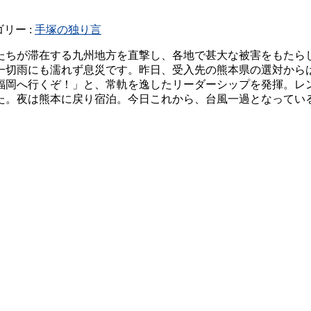
リー :
手塚の独り言
たちが滞在する九州地方を直撃し、各地で甚大な被害をもたら
一切雨にも濡れず息災です。昨日、受入先の熊本県の選対から
福岡へ行くぞ！」と、常軌を逸したリーダーシップを発揮。レ
た。夜は熊本に戻り宿泊。今日これから、台風一過となってい