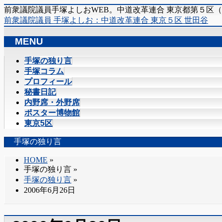
前衆議院議員手塚よしおWEB。中道改革連合 東京都第５区
前衆議院議員 手塚よしお：中道改革連合 東京５区 世田谷
MENU
メ
手塚の独り言
ニ
手塚コラム
ュ
プロフィール
ー
秘書日記
を
内野席・外野席
飛
ポスター博物館
ば
東京5区
す
手塚の独り言
HOME
»
手塚の独り言
»
手塚の独り言
»
2006年6月26日