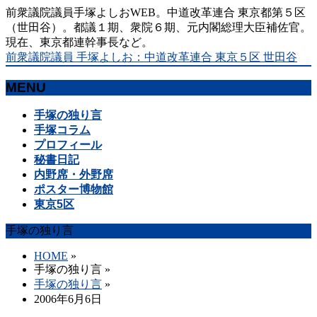
前衆議院議員手塚よしおWEB。中道改革連合 東京都第５区
（世田谷）。都議１期、衆院６期、元内閣総理大臣補佐官。
現在、東京都連幹事長など。
前衆議院議員 手塚よしお：中道改革連合 東京５区 世田谷
MENU
メ
手塚の独り言
ニ
手塚コラム
ュ
プロフィール
ー
秘書日記
を
内野席・外野席
飛
ポスター博物館
ば
東京5区
す
手塚の独り言
HOME
»
手塚の独り言
»
手塚の独り言
»
2006年6月6日