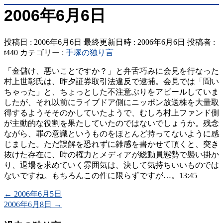
2006年6月6日
投稿日 : 2006年6月6日
最終更新日時 : 2006年6月6日
投稿者 :
t440
カテゴリー :
手塚の独り言
「金儲け、悪いことですか？」と弁舌巧みに会見を行なった
村上世彰氏は、昨夕証券取引法違反で逮捕。会見では「聞い
ちゃった」と、ちょっとした不注意ぶりをアピールしていま
したが、それ以前にライブドア側にニッポン放送株を大量取
得するようそそのかしていたようで、むしろ村上ファンド側
が主動的な役割を果たしていたのではないでしょうか。残念
ながら、罪の意識というものをほとんど持ってないように感
じました。ただ誤解を恐れずに雑感を書かせて頂くと、突き
抜けた存在に、時の権力とメディアが総動員態勢で襲い掛か
り、退場を求めていく雰囲気は、決して気持ちいいものでは
ないですね。もちろんこの件に限らずですが…。13:45
←
2006年6月5日
2006年6月8日
→