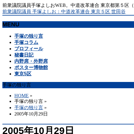
前衆議院議員手塚よしおWEB。中道改革連合 東京都第５区
前衆議院議員 手塚よしお：中道改革連合 東京５区 世田谷
MENU
メ
手塚の独り言
ニ
手塚コラム
ュ
プロフィール
ー
秘書日記
を
内野席・外野席
飛
ポスター博物館
ば
東京5区
す
手塚の独り言
HOME
»
手塚の独り言
»
手塚の独り言
»
2005年10月29日
2005年10月29日