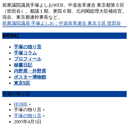
前衆議院議員手塚よしおWEB。中道改革連合 東京都第５区
（世田谷）。都議１期、衆院６期、元内閣総理大臣補佐官。
現在、東京都連幹事長など。
前衆議院議員 手塚よしお：中道改革連合 東京５区 世田谷
MENU
メ
手塚の独り言
ニ
手塚コラム
ュ
プロフィール
ー
秘書日記
を
内野席・外野席
飛
ポスター博物館
ば
東京5区
す
手塚の独り言
HOME
»
手塚の独り言
»
手塚の独り言
»
2005年4月5日