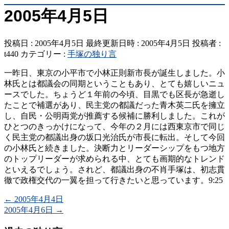
2005年4月5日
投稿日 : 2005年4月5日
最終更新日時 : 2005年4月5日
投稿者 :
t440
カテゴリー :
手塚の独り言
一昨日、東京の小平市で小林正則新市長が誕生しました。小
林氏とは都議会の同期ということもあり、とても嬉しいニュ
ースでした。ちょうど１年前の今頃、目黒でも区長が急逝し
たことで補選があり、民主党の都議だった青木英二氏を擁立
し、自民・公明両党が推薦する候補に勝利しました。これが
ひとつのきっかけになって、今年の２月には西東京市で同じ
く民主党の都議出身の坂口光治氏が市長に転出。そして今回
の小林氏と続きました。決断力とリーダーシップをもつ地方
のトップリーダーが求められる中、とても画期的なトレンド
といえるでしょう。されど、都議出身の不肖手塚は、初志貫
徹で政権交代の一翼を担って行きたいと思っています。9:25
←
2005年4月4日
2005年4月6日
→