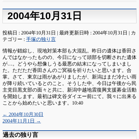
2004年10月31日
投稿日 : 2004年10月31日
最終更新日時 : 2004年10月31日
カ
テゴリー :
手塚の独り言
情報が錯綜し、現地対策本部も大混乱。昨日の遺体は香田さ
んではなかったものの、今日になって頭部を切断された遺体
が…。どうやら想像しうる最悪の結末になってしまいまし
た。ただただ香田さんのご冥福を祈りたいと思います。合
掌。さて、東京は雨があがりましたが、新潟はまだ冷たい雨
が降り続いているとのこと。そうした中、今日は午後から民
主党目黒支部の面々と共に、新潟中越地震復興支援募金活動
を開始します。最初は碑文谷ダイエー前にて。我々に出来る
ことから始めたいと思います。10:40
←
2004年10月30日
2004年11月1日
→
過去の独り言