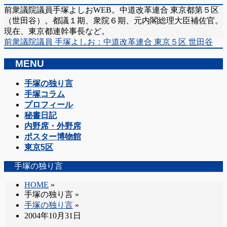
前衆議院議員手塚よしおWEB。中道改革連合 東京都第５区
（世田谷）。都議１期、衆院６期、元内閣総理大臣補佐官。
現在、東京都連幹事長など。
前衆議院議員 手塚よしお：中道改革連合 東京５区 世田谷
MENU
メ
手塚の独り言
ニ
手塚コラム
ュ
プロフィール
ー
秘書日記
を
内野席・外野席
飛
ポスター博物館
ば
東京5区
す
手塚の独り言
HOME
»
手塚の独り言
»
手塚の独り言
»
2004年10月31日