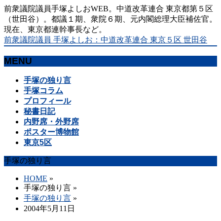
前衆議院議員手塚よしおWEB。中道改革連合 東京都第５区
（世田谷）。都議１期、衆院６期、元内閣総理大臣補佐官。
現在、東京都連幹事長など。
前衆議院議員 手塚よしお：中道改革連合 東京５区 世田谷
MENU
メ
手塚の独り言
ニ
手塚コラム
ュ
プロフィール
ー
秘書日記
を
内野席・外野席
飛
ポスター博物館
ば
東京5区
す
手塚の独り言
HOME
»
手塚の独り言
»
手塚の独り言
»
2004年5月11日