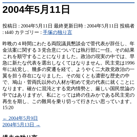
2004年5月11日
投稿日 : 2004年5月11日
最終更新日時 : 2004年5月11日
投稿者
:
t440
カテゴリー :
手塚の独り言
昨晩の４時間にわたる両院議員懇談会で菅代表が辞任し、年
金法案に関する３党合意については執行部に一任。その結果
これを順守することになりました。政治の現実の中では、早
急に新たな代表を選出しなくてはなりません。民主党は1996
年に結党し、幾多の変遷を経て、ようやく二大政党政治の一
翼を担う存在になりました。その短くとも濃密な歴史の中
で、鳩山・菅両氏以外の人材が初めて党の代表に就くことに
なります。確かに混沌とする党内情勢と、厳しい国民世論の
中ではありますが、私にとっては終の住みかである民主党の
再生を期し、この難局を乗り切って行きたい思っています。
15:20
←
2004年5月9日
2004年5月13日
→