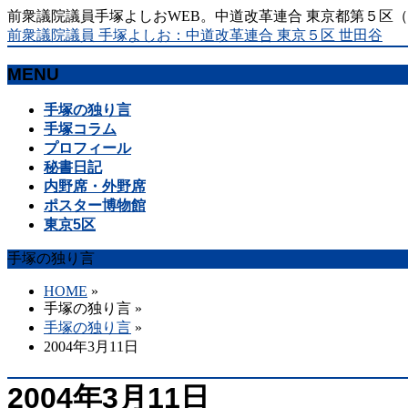
前衆議院議員手塚よしおWEB。中道改革連合 東京都第５区
前衆議院議員 手塚よしお：中道改革連合 東京５区 世田谷
MENU
メ
手塚の独り言
ニ
手塚コラム
ュ
プロフィール
ー
秘書日記
を
内野席・外野席
飛
ポスター博物館
ば
東京5区
す
手塚の独り言
HOME
»
手塚の独り言
»
手塚の独り言
»
2004年3月11日
2004年3月11日