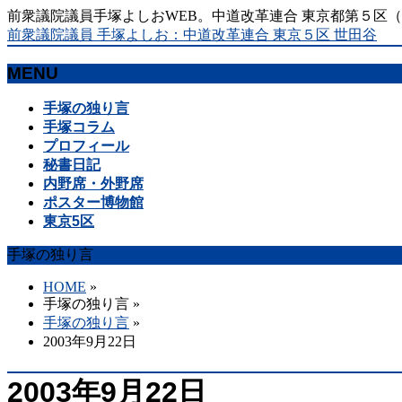
前衆議院議員手塚よしおWEB。中道改革連合 東京都第５区
前衆議院議員 手塚よしお：中道改革連合 東京５区 世田谷
MENU
メ
手塚の独り言
ニ
手塚コラム
ュ
プロフィール
ー
秘書日記
を
内野席・外野席
飛
ポスター博物館
ば
東京5区
す
手塚の独り言
HOME
»
手塚の独り言
»
手塚の独り言
»
2003年9月22日
2003年9月22日