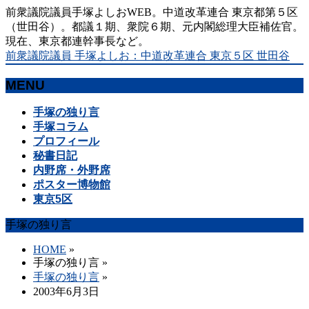
前衆議院議員手塚よしおWEB。中道改革連合 東京都第５区
（世田谷）。都議１期、衆院６期、元内閣総理大臣補佐官。
現在、東京都連幹事長など。
前衆議院議員 手塚よしお：中道改革連合 東京５区 世田谷
MENU
メ
手塚の独り言
ニ
手塚コラム
ュ
プロフィール
ー
秘書日記
を
内野席・外野席
飛
ポスター博物館
ば
東京5区
す
手塚の独り言
HOME
»
手塚の独り言
»
手塚の独り言
»
2003年6月3日