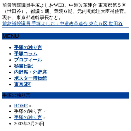
前衆議院議員手塚よしおWEB。中道改革連合 東京都第５区
（世田谷）。都議１期、衆院６期、元内閣総理大臣補佐官。
現在、東京都連幹事長など。
前衆議院議員 手塚よしお：中道改革連合 東京５区 世田谷
MENU
メ
手塚の独り言
ニ
手塚コラム
ュ
プロフィール
ー
秘書日記
を
内野席・外野席
飛
ポスター博物館
ば
東京5区
す
手塚の独り言
HOME
»
手塚の独り言
»
手塚の独り言
»
2003年3月26日