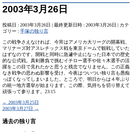
2003年3月26日
投稿日 : 2003年3月26日
最終更新日時 : 2003年3月26日
カテ
ゴリー :
手塚の独り言
この戦争さえなければ、今宵はアメリカ大リーグの開幕戦、
マリナーズ対アスレチックス戦を東京ドームで観戦していた
はずなのです。開戦と同時に急遽中止になった日本での歴史
的な公式戦。真剣勝負で挑むイチロー選手や佐々木選手の活
躍をこの目で見れたかと思うと残念でなりません。この正義
なき戦争の思わぬ影響を受け、今夜はついつい独り言も愚痴
っぽくなってしまいました。ところで、明日からは４年ぶり
の統一地方選挙が始まります。この際、気持ちを切り替えて
頑張って参ります。23:15
←
2003年3月25日
2003年3月27日
→
過去の独り言