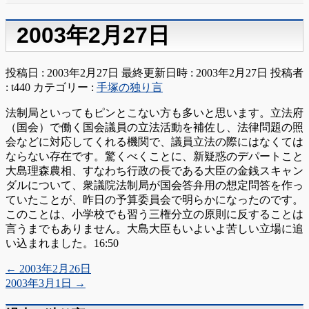
2003年2月27日
投稿日 : 2003年2月27日
最終更新日時 : 2003年2月27日
投稿者
:
t440
カテゴリー :
手塚の独り言
法制局といってもピンとこない方も多いと思います。立法府
（国会）で働く国会議員の立法活動を補佐し、法律問題の照
会などに対応してくれる機関で、議員立法の際にはなくては
ならない存在です。驚くべくことに、新疑惑のデパートこと
大島理森農相、すなわち行政の長である大臣の金銭スキャン
ダルについて、衆議院法制局が国会答弁用の想定問答を作っ
ていたことが、昨日の予算委員会で明らかになったのです。
このことは、小学校でも習う三権分立の原則に反することは
言うまでもありません。大島大臣もいよいよ苦しい立場に追
い込まれました。16:50
←
2003年2月26日
2003年3月1日
→