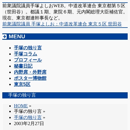
前衆議院議員手塚よしおWEB。中道改革連合 東京都第５区
（世田谷）。都議１期、衆院６期、元内閣総理大臣補佐官。
現在、東京都連幹事長など。
前衆議院議員 手塚よしお：中道改革連合 東京５区 世田谷
MENU
メ
手塚の独り言
ニ
手塚コラム
ュ
プロフィール
ー
秘書日記
を
内野席・外野席
飛
ポスター博物館
ば
東京5区
す
手塚の独り言
HOME
»
手塚の独り言
»
手塚の独り言
»
2003年2月27日