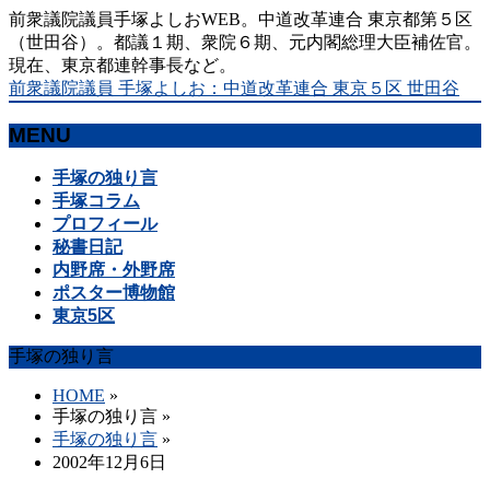
前衆議院議員手塚よしおWEB。中道改革連合 東京都第５区
（世田谷）。都議１期、衆院６期、元内閣総理大臣補佐官。
現在、東京都連幹事長など。
前衆議院議員 手塚よしお：中道改革連合 東京５区 世田谷
MENU
メ
手塚の独り言
ニ
手塚コラム
ュ
プロフィール
ー
秘書日記
を
内野席・外野席
飛
ポスター博物館
ば
東京5区
す
手塚の独り言
HOME
»
手塚の独り言
»
手塚の独り言
»
2002年12月6日