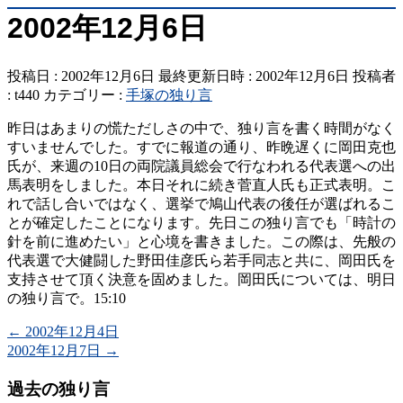
2002年12月6日
投稿日 : 2002年12月6日
最終更新日時 : 2002年12月6日
投稿者
:
t440
カテゴリー :
手塚の独り言
昨日はあまりの慌ただしさの中で、独り言を書く時間がなく
すいませんでした。すでに報道の通り、昨晩遅くに岡田克也
氏が、来週の10日の両院議員総会で行なわれる代表選への出
馬表明をしました。本日それに続き菅直人氏も正式表明。こ
れで話し合いではなく、選挙で鳩山代表の後任が選ばれるこ
とが確定したことになります。先日この独り言でも「時計の
針を前に進めたい」と心境を書きました。この際は、先般の
代表選で大健闘した野田佳彦氏ら若手同志と共に、岡田氏を
支持させて頂く決意を固めました。岡田氏については、明日
の独り言で。15:10
←
2002年12月4日
2002年12月7日
→
過去の独り言