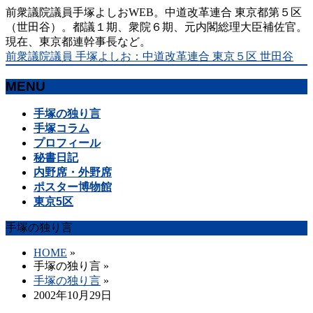
前衆議院議員手塚よしおWEB。中道改革連合 東京都第５区
（世田谷）。都議１期、衆院６期、元内閣総理大臣補佐官。
現在、東京都連幹事長など。
前衆議院議員 手塚よしお：中道改革連合 東京５区 世田谷
MENU
メ
手塚の独り言
ニ
手塚コラム
ュ
プロフィール
ー
秘書日記
を
内野席・外野席
飛
ポスター博物館
ば
東京5区
す
手塚の独り言
HOME
»
手塚の独り言
»
手塚の独り言
»
2002年10月29日