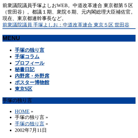
前衆議院議員手塚よしおWEB。中道改革連合 東京都第５区
（世田谷）。都議１期、衆院６期、元内閣総理大臣補佐官。
現在、東京都連幹事長など。
前衆議院議員 手塚よしお：中道改革連合 東京５区 世田谷
MENU
メ
手塚の独り言
ニ
手塚コラム
ュ
プロフィール
ー
秘書日記
を
内野席・外野席
飛
ポスター博物館
ば
東京5区
す
手塚の独り言
HOME
»
手塚の独り言
»
手塚の独り言
»
2002年7月11日