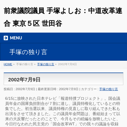
前衆議院議員 手塚よしお：中道改革連
合 東京５区 世田谷
MENU
手塚の独り言
HOME
»
手塚の独り言
»
手塚の独り言
»
2002年7月9日
2002年7月9日
投稿日 : 2002年7月9日
最終更新日時 : 2002年7月9日
カテゴリー :
手塚の独り言
6/15に放映された日本テレビ「報道特捜プロジェクト」。国会議
員年金の国庫負担割合が７割に達し、議員特権化しているとの特
集でした。初当選以来、議員特権の見直しに取り組んできた私も
出演をさせて頂きました。この議員年金問題は、番組始まって以
来の大反響だったとのことで、今月もその続編を放映したいと、
今日行なわれた民主党の「国会改革WT」での我々の議論を収録