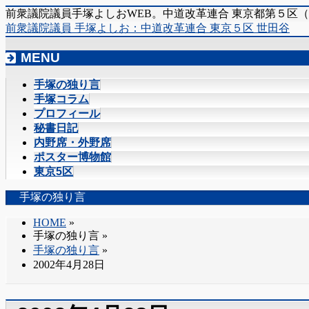
前衆議院議員手塚よしおWEB。中道改革連合 東京都第５区
前衆議院議員 手塚よしお：中道改革連合 東京５区 世田谷
MENU
メ
手塚の独り言
ニ
手塚コラム
ュ
プロフィール
ー
秘書日記
を
内野席・外野席
飛
ポスター博物館
ば
東京5区
す
手塚の独り言
HOME
»
手塚の独り言
»
手塚の独り言
»
2002年4月28日