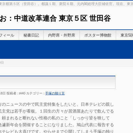
 東京都第５区（世田谷）。都議１期、衆院６期、元内閣総理大臣補佐官。現在、東
お：中道改革連合 東京５区 世田谷
フィール
秘書日記
内野席・外野席
ポスター博物館
東京5
8日
18日
投稿者 :
t440
カテゴリー :
手塚の独り言
方のニュースの中で民主党特集をしたいと、日本テレビの親し
民主党は若手が看板。１回生の方々が居酒屋あたりで飲んでる
。頼まれると断れない性格の私のこと「しっかり皆を映して
急遽新年会を開催することになりました。鳩山代表に報告する
本テレビも大喜びです。やらせまで公開してしまう手塚の独り