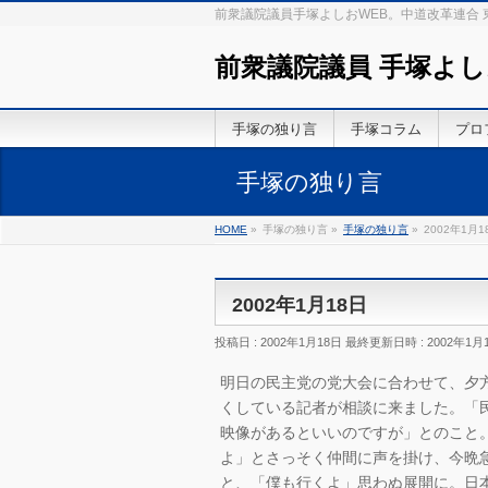
前衆議院議員手塚よしおWEB。中道改革連合
前衆議院議員 手塚よし
手塚の独り言
手塚コラム
プロ
手塚の独り言
HOME
»
手塚の独り言
»
手塚の独り言
»
2002年1月1
2002年1月18日
投稿日 : 2002年1月18日
最終更新日時 : 2002年1月
明日の民主党の党大会に合わせて、夕
くしている記者が相談に来ました。「
映像があるといいのですが」とのこと
よ」とさっそく仲間に声を掛け、今晩
と、「僕も行くよ」思わぬ展開に。日