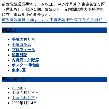
前衆議院議員手塚よしおWEB。中道改革連合 東京都第５区
（世田谷）。都議１期、衆院６期、元内閣総理大臣補佐官。
現在、東京都連幹事長など。
前衆議院議員 手塚よしお：中道改革連合 東京５区 世田谷
MENU
メ
手塚の独り言
ニ
手塚コラム
ュ
プロフィール
ー
秘書日記
を
内野席・外野席
飛
ポスター博物館
ば
東京5区
す
手塚の独り言
HOME
»
手塚の独り言
»
手塚の独り言
»
2002年1月14日