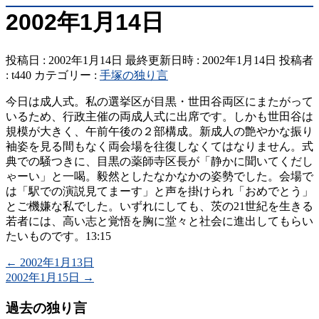
2002年1月14日
投稿日 : 2002年1月14日
最終更新日時 : 2002年1月14日
投稿者
:
t440
カテゴリー :
手塚の独り言
今日は成人式。私の選挙区が目黒・世田谷両区にまたがって
いるため、行政主催の両成人式に出席です。しかも世田谷は
規模が大きく、午前午後の２部構成。新成人の艶やかな振り
袖姿を見る間もなく両会場を往復しなくてはなりません。式
典での騒つきに、目黒の薬師寺区長が「静かに聞いてくだし
ゃーい」と一喝。毅然としたなかなかの姿勢でした。会場で
は「駅での演説見てまーす」と声を掛けられ「おめでとう」
とご機嫌な私でした。いずれにしても、茨の21世紀を生きる
若者には、高い志と覚悟を胸に堂々と社会に進出してもらい
たいものです。13:15
←
2002年1月13日
2002年1月15日
→
過去の独り言